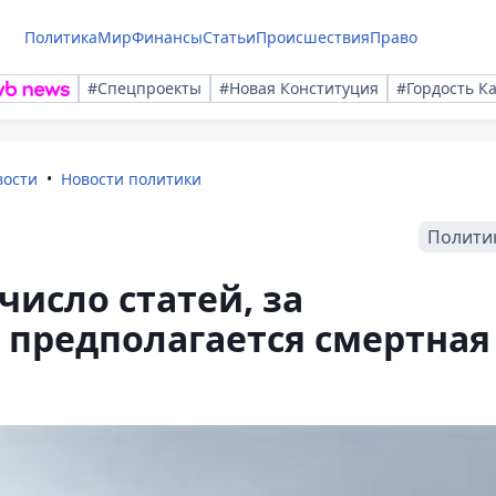
Политика
Мир
Финансы
Статьи
Происшествия
Право
#Спецпроекты
#Новая Конституция
#Гордость К
вости
Новости политики
Полити
число статей, за
 предполагается смертная