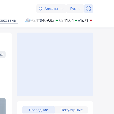
Алматы
Рус
+24°
$
469.93
€
541.64
₽
5.71
азахстана
ка
Последние
Популярные