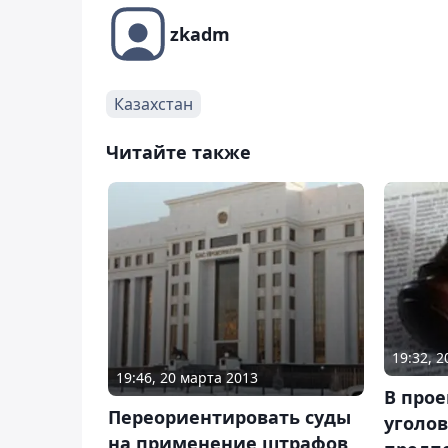
zkadm
Казахстан
Читайте также
19:32, 
19:46, 20 марта 2013
В прое
Переориентировать суды
уголов
на применение штрафов