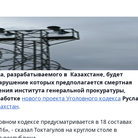
а, разрабатываемого в Казахстане, будет
нарушение которых предполагается смертная
ения института генеральной прокуратуры,
работке
нового проекта Уголовного кодекса
Русл
ахстан
.
вном кодексе предусматривается в 18 составах
16», - сказал Токтагулов на круглом столе в
а республики.