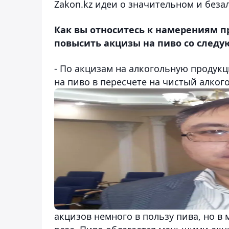
Zakon.kz идеи о значительном и беза
Как вы относитесь к намерениям п
повысить акцизы на пиво со следу
- По акцизам на алкогольную продукц
на пиво в пересчете на
чистый алкого
акцизов немного в пользу пива, но в