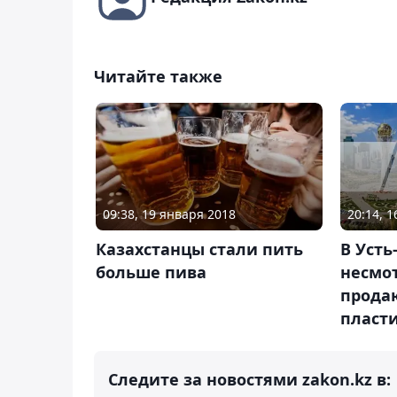
Читайте также
20:14, 
09:38, 19 января 2018
В Усть
Казахстанцы стали пить
несмот
больше пива
прода
пласт
Следите за новостями zakon.kz в: