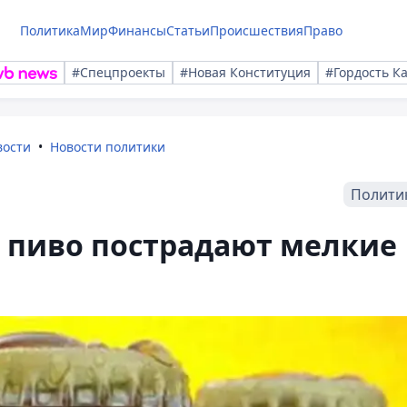
Политика
Мир
Финансы
Статьи
Происшествия
Право
#Спецпроекты
#Новая Конституция
#Гордость К
вости
Новости политики
Полити
а пиво пострадают мелкие