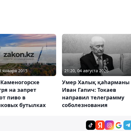
16 января 2015
21:20, 04 августа 2026
-Каменогорске
Умер Халық қаһарманы
ря на запрет
Иван Гапич: Токаев
ют пиво в
направил телеграмму
иковых бутылках
соболезнования