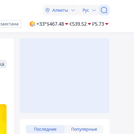
Алматы
Рус
+33°
$
467.48
€
539.52
₽
5.73
азахстана
ка
Последние
Популярные