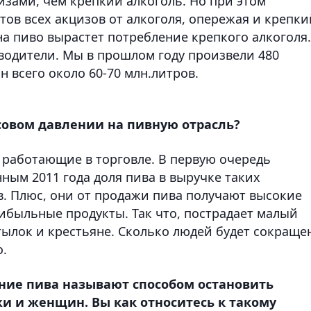
изами, чем крепкий алкоголь. Но при этом
тов всех акцизов от алкоголя, опережая и крепки
 на пиво вырастет потребление крепкого алкоголя.
водители. Мы в прошлом году произвели 480
н всего около 60-70 млн.литров.
совом давлении на пивную отрасль?
 работающие в торговле. В первую очередь
ным 2011 года доля пива в выручке таких
в. Плюс, они от продажи пива получают высокие
быльные продукты. Так что, пострадает малый
тылок и крестьяне. Сколько людей будет сокраще
о.
ие пива называют способом остановить
и и женщин. Вы как относитесь к такому