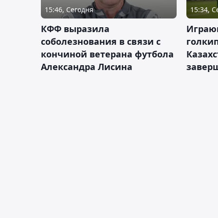
15:46, Сегодня
15:34, 
КФФ выразила
Играющ
соболезнования в связи с
голкип
кончиной ветерана футбола
Казах
Александра Лисина
завер