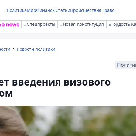
Политика
Мир
Финансы
Статьи
Происшествия
Право
#Спецпроекты
#Новая Конституция
#Гордость К
вости
Новости политики
Полити
ет введения визового
ном