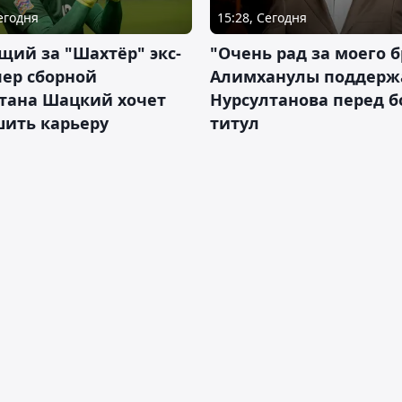
Сегодня
15:28, Сегодня
ий за "Шахтёр" экс-
"Очень рад за моего б
ер сборной
Алимханулы поддерж
стана Шацкий хочет
Нурсултанова перед б
шить карьеру
титул