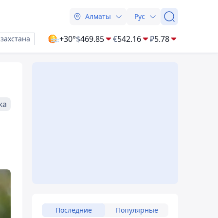
Алматы
Рус
+30°
$
469.85
€
542.16
₽
5.78
азахстана
ка
Последние
Популярные