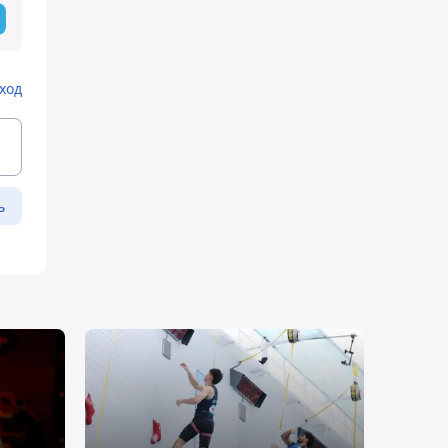
ход
ь