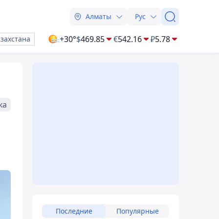
Алматы
Рус
+30°
$
469.85
€
542.16
₽
5.78
азахстана
ка
Последние
Популярные