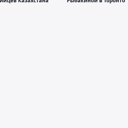
ийцев Казахстана
Рыбакиной в Торонто