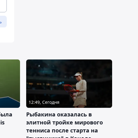
ь
12:49, Сегодня
была
Рыбакина оказалась в
is
элитной тройке мирового
тенниса после старта на