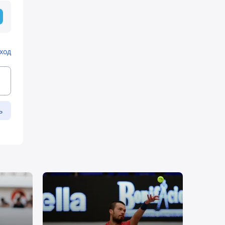
ход
ь