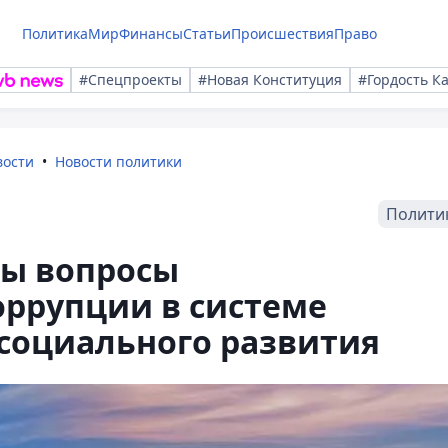
Политика
Мир
Финансы
Статьи
Происшествия
Право
#Спецпроекты
#Новая Конституция
#Гордость К
вости
Новости политики
Полити
ны вопросы
оррупции в системе
социального развития