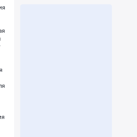
ия
ая
и
т
я
а
ля
ия