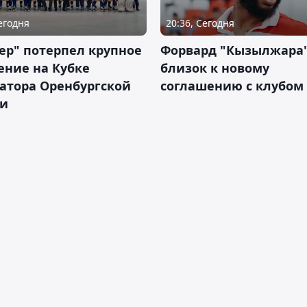
Сегодня
20:36, Сегодня
ер" потерпел крупное
Форвард "Кызылжара"
ение на Кубке
близок к новому
атора Оренбургской
соглашению с клубом
ти