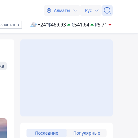
Алматы
Рус
+24°
$
469.93
€
541.64
₽
5.71
азахстана
ка
Последние
Популярные