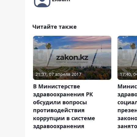
Читайте также
21:37, 07 апреля 2017
17:40, 
В Министерстве
Минис
здравоохранения РК
здрав
обсудили вопросы
социал
противодействия
презе
коррупции в системе
законо
здравоохранения
занят