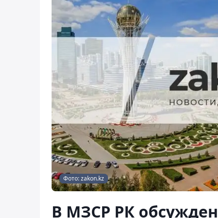
Фото: zakon.kz
В МЗСР РК обсужде