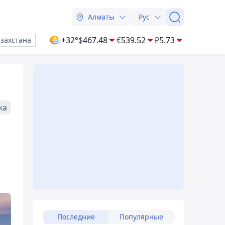
Алматы
Рус
+32°
$
467.48
€
539.52
₽
5.73
азахстана
ка
Последние
Популярные