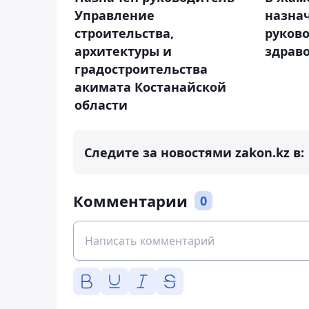
Управление
назна
строительства,
руков
архитектуры и
здрав
градостроительства
акимата Костанайской
области
Следите за новостями zakon.kz в:
Комментарии
0