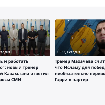
Сегодня
13:52, Сегодня
ь и работать
Тренер Махачева счит
о": новый тренер
что Исламу для побе
й Казахстана ответил
необязательно перев
просы СМИ
Гэрри в партер