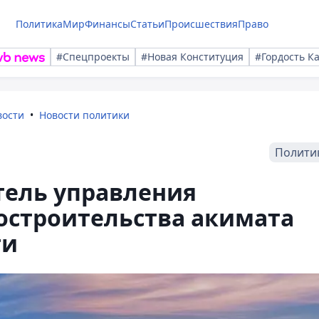
Политика
Мир
Финансы
Статьи
Происшествия
Право
#Спецпроекты
#Новая Конституция
#Гордость К
вости
Новости политики
Полити
тель управления
остроительства акимата
ти