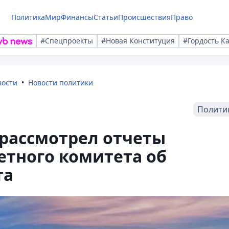
Политика
Мир
Финансы
Статьи
Происшествия
Право
#Спецпроекты
#Новая Конституция
#Гордость К
вости
Новости политики
Полити
рассмотрел отчеты
етного комитета об
та