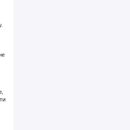
.
не
е,
ти