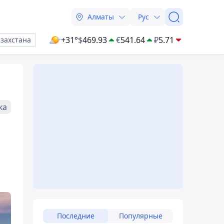
Алматы
Рус
+31°
$
469.93
€
541.64
₽
5.71
азахстана
ка
Последние
Популярные