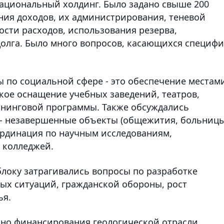
ациональный холдинг. Было задано свыше 200
ния доходов, их администрирования, теневой
сти расходов, использования резерва,
долга. Было много вопросов, касающихся специф
 по социальной сфере - это обеспечение местам
кое оснащение учебных заведений, театров,
ининговой программы. Также обсуждались
 - незавершенные объекты (общежития, больницы
ординация по научным исследованиям,
 колледжей.
локу затрагивались вопросы по разработке
х ситуаций, гражданской обороны, рост
ья.
но финансирования геологической отрасли,