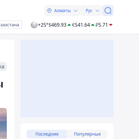
Алматы
Рус
+25°
$
469.93
€
541.64
₽
5.71
азахстана
ка
ы
Последние
Популярные