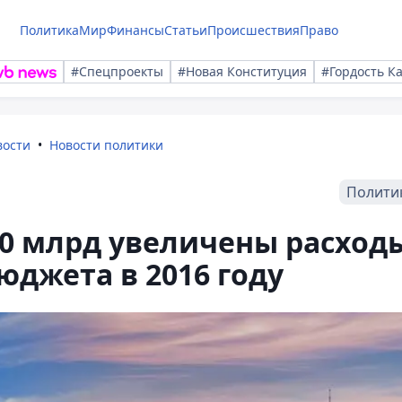
Политика
Мир
Финансы
Статьи
Происшествия
Право
#Спецпроекты
#Новая Конституция
#Гордость К
вости
Новости политики
Полити
00 млрд увеличены расход
юджета в 2016 году