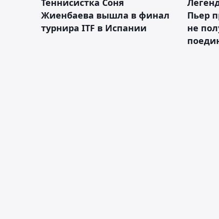
Теннисистка Соня
Леген
Жиенбаева вышла в финал
Пьер п
турнира ITF в Испании
не пол
поеди