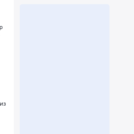
р
-
 из