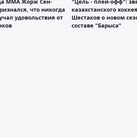
да ММА Жорж Сен-
"Цель - плей-офф": зв
ризнался, что никогда
казахстанского хокке
учал удовольствия от
Шестаков о новом сез
нков
составе "Барыса"