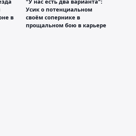
езда
"У нас есть два варианта":
я
Усик о потенциальном
оне в
своём сопернике в
прощальном бою в карьере