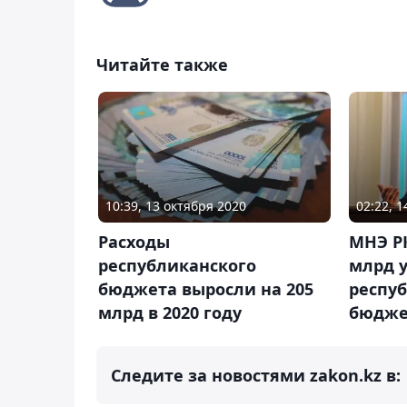
Читайте также
10:39, 13 октября 2020
02:22, 
Расходы
МНЭ РК
республиканского
млрд 
бюджета выросли на 205
респу
млрд в 2020 году
бюджет
Следите за новостями zakon.kz в: