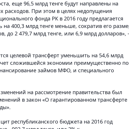
та, еще 96,5 млрд тенге будут направлены на
 расходов. При этом в целях недопущения
ионального фонда РК в 2016 году предлагается
на 400,3 млрд тенге меньше, сократив его разме
в, до 2 479,7 млрд тенге, или 6,9 млрд долларов», 
ается целевой трансферт уменьшить на 54,6 млрд
а счет сложившейся экономии преимущественно по
инансирование займов МФО, и специального
 изменений на рассмотрение правительства был
менений в закон «О гарантированном трансферте
ды».
цит республиканского бюджета на 2016 год
е - 902,7 млрд тенге, или 2% к .