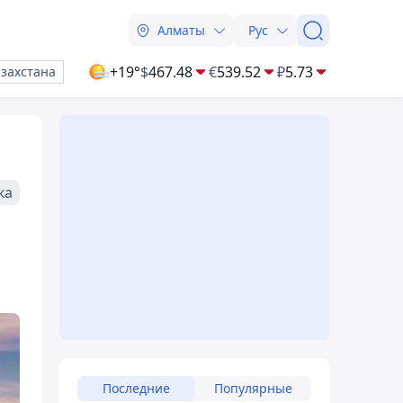
Алматы
Рус
+19°
$
467.48
€
539.52
₽
5.73
азахстана
ка
Последние
Популярные