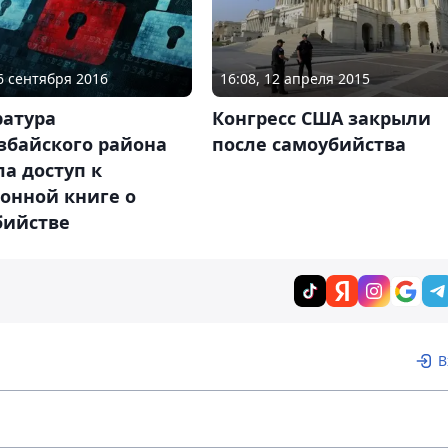
16 сентября 2016
16:08, 12 апреля 2015
ратура
Конгресс США закрыли
збайского района
после самоубийства
а доступ к
онной книге о
бийстве
В