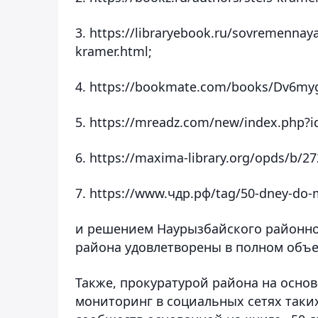
3. https://libraryebook.ru/sovremennay
kramer.html;
4. https://bookmate.com/books/Dv6my
5. https://mreadz.com/new/index.php?i
6. https://maxima-library.org/opds/b/27
7. https://www.
чдр
.
рф
/tag/50-dney-do
и решением Наурызбайского районно
района удовлетворены в полном объе
Также, прокуратурой района на осно
мониторинг в социальных сетях таких