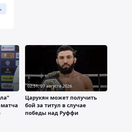
ь
02:51, 07 августа 2026
ла"
Царукян может получить
 матча
бой за титул в случае
е
победы над Руффи