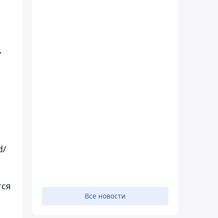
,
d/
тся
Все новости