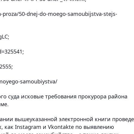
a-proza/50-dnej-do-moego-samoubijstva-stejs-
gLC;
d=325541;
2555;
-moyego-samoubiystva/
го суда исковые требования прокурора района
ме.
вании вышеуказанной электронной книги провед
, как Instagram и Vkontakte по выявлению