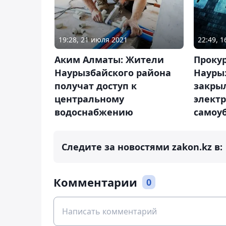
19:28, 21 июля 2021
22:49, 
Аким Алматы: Жители
Проку
Наурызбайского района
Науры
получат доступ к
закрыл
центральному
электр
водоснабжению
самоу
Следите за новостями zakon.kz в:
Комментарии
0