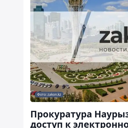
Фото: zakon.kz
Прокуратура Науры
доступ к электронн