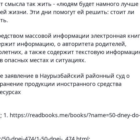
т смысла так жить - «людям будет намного лучше
ней жизни. Эти дни помогут ей решить: стоит ли
ть.
едством массовой информации электронная кни
держит информацию, о авторитета родителей,
олетних, а также содержит текстовую информаци
 опасных местах и ситуациях.
е заявление в Наурызбайский районный суд о
транение продукции иностранного средства
есурсах
ad/; 1. https://readbooks.me/books/?name=50-dney-do
r/50-dnei-474/1-50-dnei-_474.html;