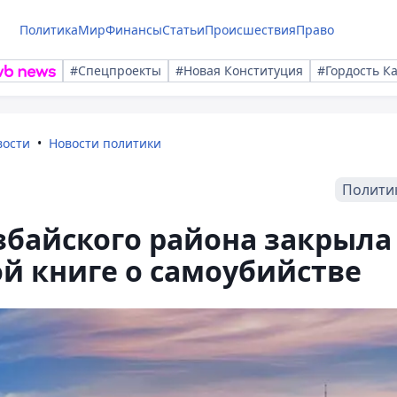
Политика
Мир
Финансы
Статьи
Происшествия
Право
#Спецпроекты
#Новая Конституция
#Гордость К
вости
Новости политики
Полити
збайского района закрыла
ой книге о самоубийстве