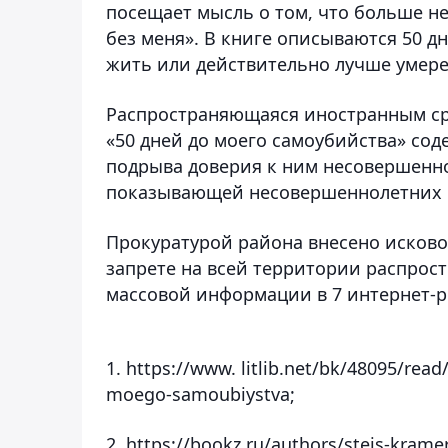
посещает мысль о том, что больше не
без меня». В книге описываются 50 д
жить или действительно лучше умере
Распространяющаяся иностранным ср
«50 дней до моего самоубийства» со
подрыва доверия к ним несовершенн
показывающей несовершеннолетних в
Прокуратурой района внесено исково
запрете на всей территории распрос
массовой информации в 7 интернет-р
1. https://www. litlib.net/bk/48095/re
moego-samoubiystva;
2. https://bookz.ru/authors/steis-krame