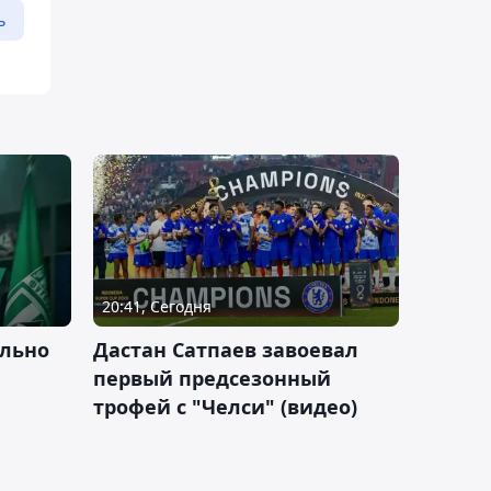
ь
20:41, Сегодня
льно
Дастан Сатпаев завоевал
первый предсезонный
трофей с "Челси" (видео)