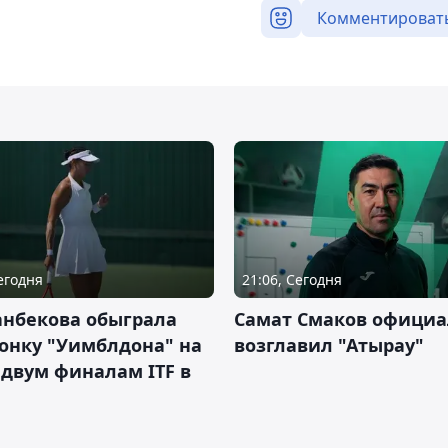
Комментироват
Сегодня
21:06, Сегодня
анбекова обыграла
Самат Смаков официа
онку "Уимблдона" на
возглавил "Атырау"
 двум финалам ITF в