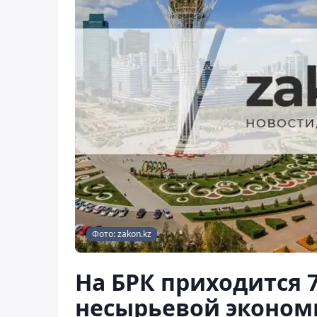
Фото: zakon.kz
На БРК приходится 
несырьевой эконом