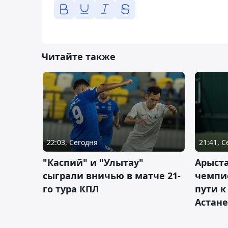
Читайте также
22:03, Сегодня
21:41, 
"Каспий" и "Улытау"
Арыст
сыграли вничью в матче 21-
чемпи
го тура КПЛ
пути к
Астане