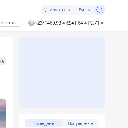
Алматы
Рус
+23°
$
469.93
€
541.64
₽
5.71
азахстана
ка
Последние
Популярные