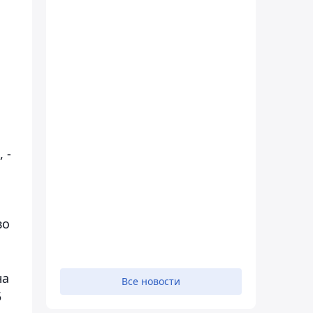
 -
во
на
Все новости
5