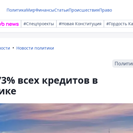
Политика
Мир
Финансы
Статьи
Происшествия
Право
#Спецпроекты
#Новая Конституция
#Гордость К
вости
Новости политики
Полити
73% всех кредитов в
ике