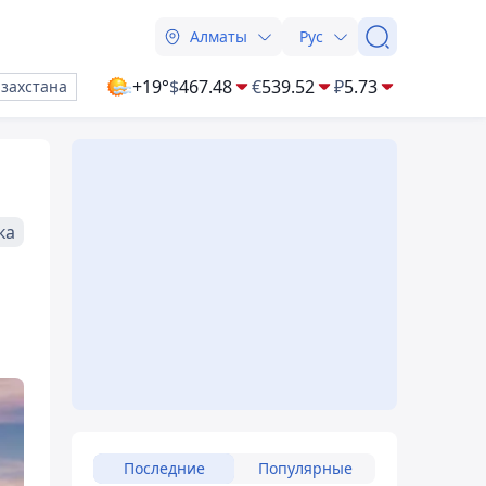
Алматы
Рус
+19°
$
467.48
€
539.52
₽
5.73
азахстана
ка
Последние
Популярные