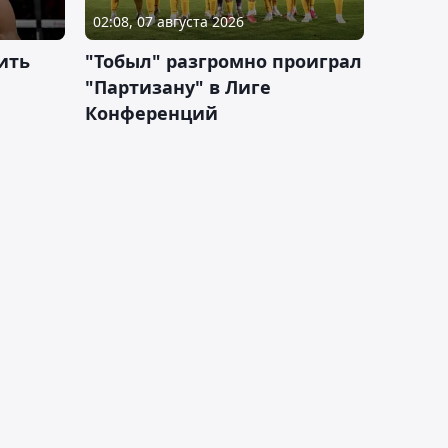
02:08, 07 августа 2026
ить
"Тобыл" разгромно проиграл
"Партизану" в Лиге
Конференций