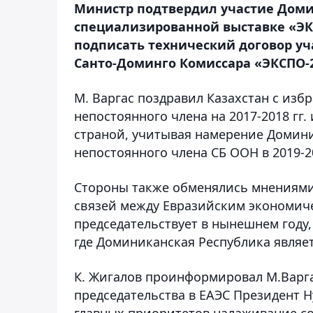
Министр подтвердил участие Дом
специализированной выставке «ЭКС
подписать технический договор уча
Санто-Доминго Комиссара «ЭКСПО-
М. Варгас поздравил Казахстан с изб
непостоянного члена на 2017-2018 гг
страной, учитывая намерение Домини
непостоянного члена СБ ООН в 2019-2
Стороны также обменялись мнениям
связей между Евразийским экономиче
председательствует в нынешнем году
где Доминиканская Республика являе
К. Жигалов проинформировал М.Варгас
председательства в ЕАЭС Президент Н
главных приоритетов налаживание с