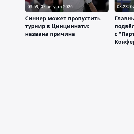
03:59, 07 августа 2026
03:28, 0
Синнер может пропустить
Главны
турнир в Цинциннати:
подвёл
названа причина
с "Пар
Конфе