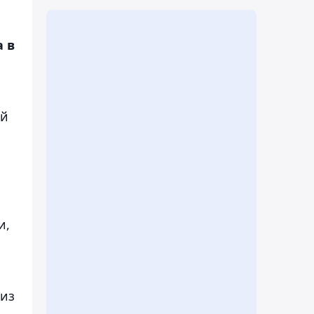
а в
ей
и,
 из