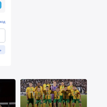
ход
ь