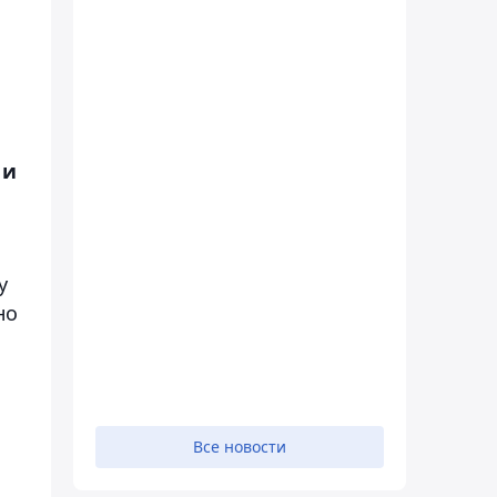
 и
у
но
Все новости