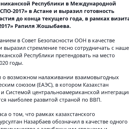
иниканской Республики в Международной
ПО-2017» в Астане и выразил готовность
стия до конца текущего года, в рамках визит
2017» Рапиля Жошыбаева.
ранием в Совет Безопасности ООН в качестве
. и выразил стремление тесно сотрудничать с наш
канской Республики претендовать на место
020 годы.
и о возможном налаживании взаимовыгодных
ским союзом (ЕАЭС), в котором Казахстан
, и Системой центральноамериканской интеграци
тся наиболее развитой страной по ВВП.
а о том, что рамках казахстанского
урсултан Назарбаев обозначил в качестве одного
отрудничества с зарубежными странами и