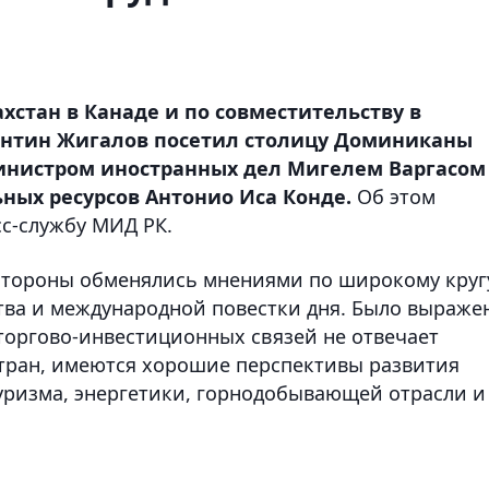
ахстан в Канаде и по совместительству в
антин Жигалов посетил столицу Доминиканы
Министром иностранных дел Мигелем Варгасом
ных ресурсов Антонио Иса Конде.
Об этом
сс-службу МИД РК.
 стороны обменялись мнениями по широкому круг
тва и международной повестки дня. Было выраже
торгово-инвестиционных связей не отвечает
тран, имеются хорошие перспективы развития
уризма, энергетики, горнодобывающей отрасли и