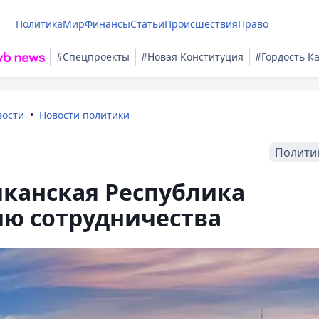
Политика
Мир
Финансы
Статьи
Происшествия
Право
#Спецпроекты
#Новая Конституция
#Гордость К
вости
Новости политики
Полити
иканская Республика
ию сотрудничества