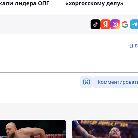
жали лидера ОПГ
«хоргосскому делу»
В
Комментироват