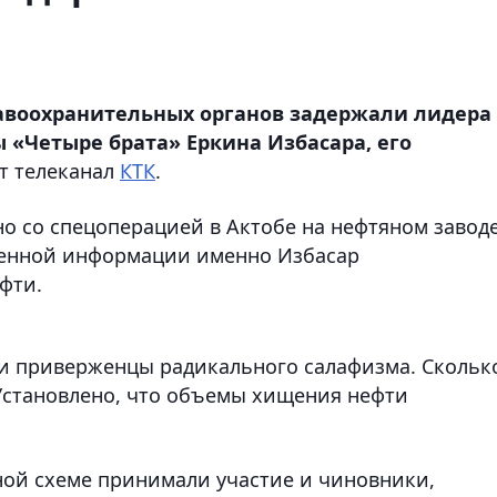
равоохранительных органов задержали лидера
 «Четыре брата» Еркина Избасара, его
ет телеканал
КТК
.
о со спецоперацией в Актобе на нефтяном заводе
денной информации именно Избасар
фти.
ли приверженцы радикального салафизма. Скольк
 Установлено, что объемы хищения нефти
ной схеме принимали участие и чиновники,