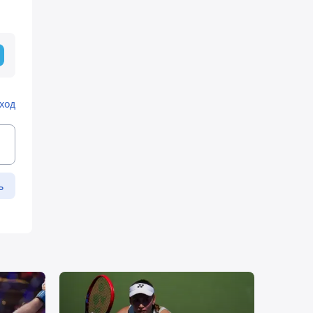
ход
ь