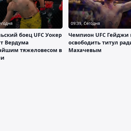
Сегодня
09:39, Сегодня
ьский боец UFC Уокер
Чемпион UFC Гейджи
ет Вердума
освободить титул ради
айшим тяжеловесом в
Махачевым
ии