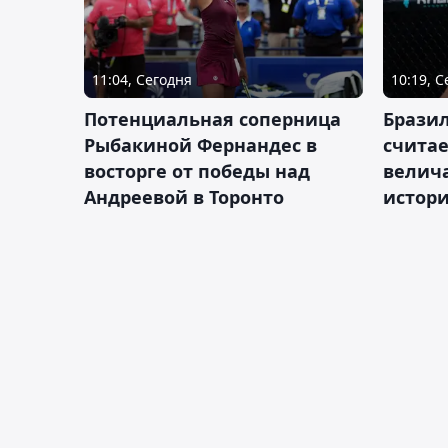
11:04, Сегодня
10:19, 
Потенциальная соперница
Бразил
Рыбакиной Фернандес в
счита
восторге от победы над
велич
Андреевой в Торонто
истор