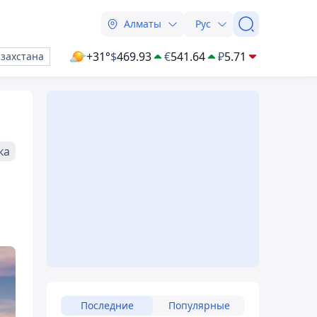
Алматы
Рус
+31°
$
469.93
€
541.64
₽
5.71
азахстана
ка
Последние
Популярные