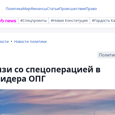
Политика
Мир
Финансы
Статьи
Происшествия
Право
#Спецпроекты
#Новая Конституция
#Гордость К
вости
Новости политики
Полити
язи со спецоперацией в
лидера ОПГ