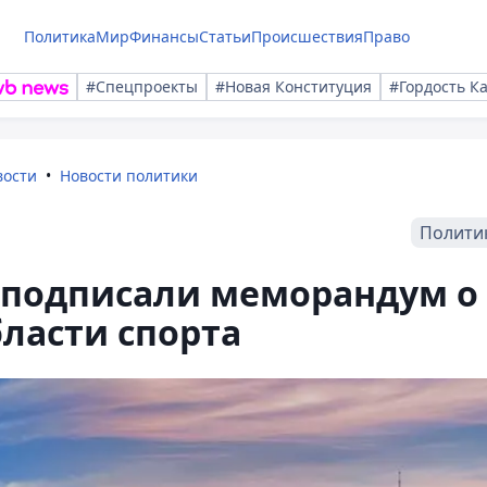
Политика
Мир
Финансы
Статьи
Происшествия
Право
#Спецпроекты
#Новая Конституция
#Гордость К
вости
Новости политики
Полити
н подписали меморандум о
бласти спорта