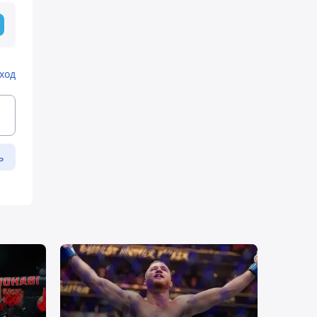
ход
ь