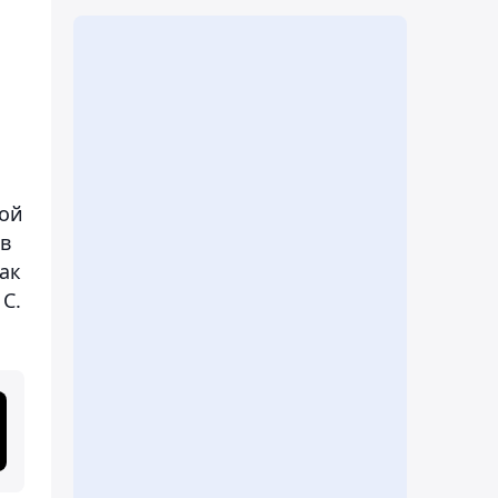
вой
 в
ак
С.