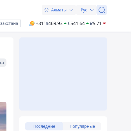
Алматы
Рус
+31°
$
469.93
€
541.64
₽
5.71
азахстана
ка
Последние
Популярные