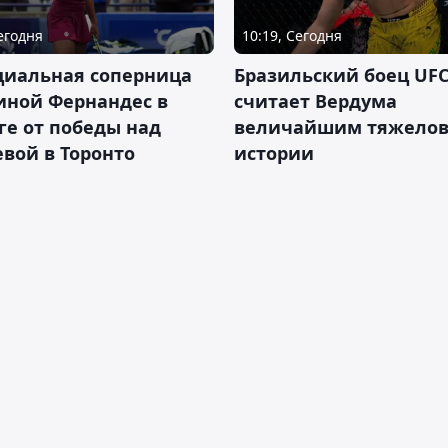
Сегодня
10:19, Сегодня
циальная соперница
Бразильский боец UFC
иной Фернандес в
считает Вердума
ге от победы над
величайшим тяжелов
вой в Торонто
истории