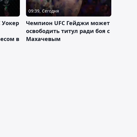
09:39, Сегодня
 Уокер
Чемпион UFC Гейджи может
освободить титул ради боя с
есом в
Махачевым