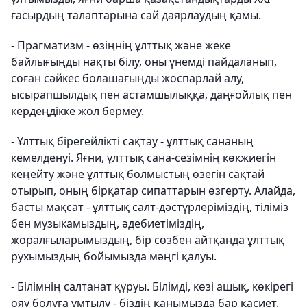
ғасырдың талаптарына сай даярлаудың қамы.
-
Прагматизм - өзіңнің ұлттық және жеке
байлығыңды нақты білу, оны үнемді пайдаланып,
соған сәйкес болашағыңды жоспарлай алу,
ысырапшылдық пен астамшылыққа, даңғойлық пен
кердеңдікке жол бермеу.
-
Ұлттық бірегейлікті сақтау - ұлттық сананың
кемелденуі. Яғни, ұлттық сана-сезімнің көкжиегін
кеңейту және ұлттық болмыстың өзегін сақтай
отырып, оның бірқатар сипаттарын өзгерту. Алайда,
басты мақсат - ұлттық салт-дәстүрлеріміздің, тіліміз
бен музыкамыздың, әдебиетіміздің,
жоралғыларымыздың, бір сөзбен айтқанда ұлттық
рухымыздың бойымызда мәңгі қалуы.
-
Білімнің салтанат құруы. Білімді, көзі ашық, көкірегі
ояу болуға ұмтылу - біздің қанымызда бар қасиет.