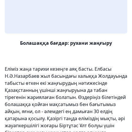
Болашаққа бағдар: рухани жаңғыр
у
Еліміз жаңа тарихи кезеңге аяқ басты. Елбасы
Н.Ə.Назарбаев жыл басындағы халыққа Жолдауында
табысты өткен екі жаңғырудың нəтижесінде
Қазақстанның үшінші жаңғыруына да табан
тірегенін жариялаған
болатын. Өздеріңіз білетіндей
болашаққа қойған мақсатымыз бен бағытымыз
айқын, яғни, ол - әлемдегі ең дамыған 30 елдің
қатарына қосылу. Қазіргі таңда еліміздің мықты, әрі
жауапкершілігі жоғары Біртұтас Ұлт болуы үшін