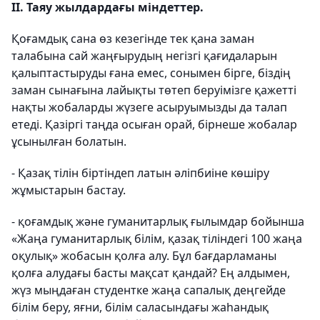
ІІ. Таяу жылдардағы міндеттер.
Қоғамдық сана өз кезегінде тек қана заман
талабына сай жаңғырудың негізгі қағидаларын
қалыптастыруды ғана емес, сонымен бірге, біздің
заман сынағына лайықты төтеп беруімізге қажетті
нақты жобаларды жүзеге асыруымызды да талап
етеді. Қазіргі таңда осыған орай, бірнеше жобалар
ұсынылған болатын.
-
Қазақ тілін біртіндеп латын әліпбиіне көшіру
жұмыстарын бастау.
-
қоғамдық және гуманитарлық ғылымдар бойынша
«Жаңа гуманитарлық білім, қазақ тіліндегі 100 жаңа
оқулық» жобасын қолға алу. Бұл бағдарламаны
қолға алудағы басты мақсат қандай? Ең алдымен,
жүз мыңдаған студентке жаңа сапалық деңгейде
білім беру, яғни, білім саласындағы жаһандық