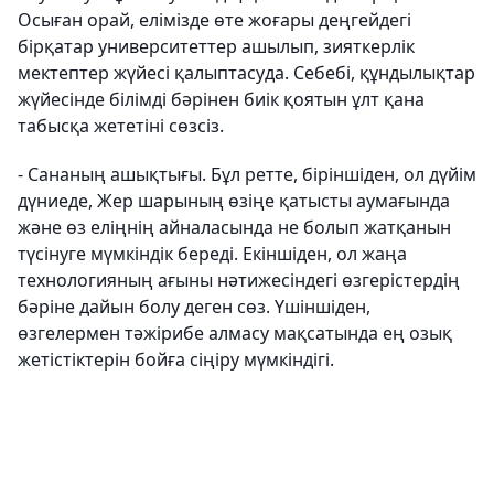
Осыған орай, елімізде өте жоғары деңгейдегі
бірқатар университеттер ашылып, зияткерлік
мектептер жүйесі қалыптасуда. Себебі, құндылықтар
жүйесінде білімді бәрінен биік қоятын ұлт қана
табысқа жететіні сөзсіз.
-
Сананың ашықтығы. Бұл ретте, біріншіден, ол дүйім
дүниеде, Жер шарының өзіңе қатысты аумағында
және өз еліңнің айналасында не болып жатқанын
түсінуге мүмкіндік береді. Екіншіден, ол жаңа
технологияның ағыны нəтижесіндегі өзгерістердің
бәріне дайын болу деген сөз. Үшіншіден,
өзгелермен тәжірибе алмасу мақсатында ең озық
жетістіктерін бойға сіңіру мүмкіндігі.