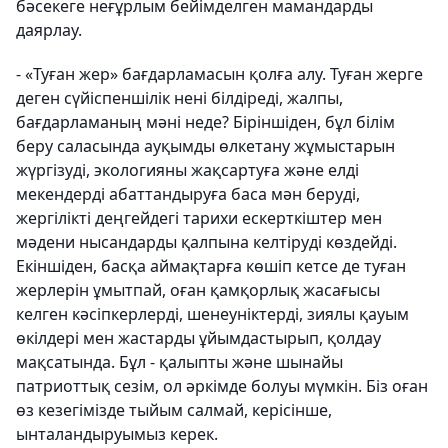
бәсекеге неғұрлым бейімделген мамандарды
даярлау.
-
«Туған жер» бағдарламасын қолға алу. Туған жерге
деген сүйіспеншілік нені білдіреді, жалпы,
бағдарламаның мәні неде? Біріншіден, бұл білім
беру саласында ауқымды өлкетану жұмыстарын
жүргізуді, экологияны жақсартуға және елді
мекендерді абаттандыруға баса мән беруді,
жергілікті деңгейдегі тарихи ескерткіштер мен
мәдени нысандарды қалпына келтіруді көздейді.
Екіншіден, басқа аймақтарға көшіп кетсе де туған
жерлерін ұмытпай, оған қамқорлық жасағысы
келген кәсіпкерлерді, шенеуніктерді, зиялы қауым
өкілдері мен жастарды ұйымдастырып, қолдау
мақсатында. Бұл - қалыпты және шынайы
патриоттық сезім, ол әркімде болуы мүмкін. Біз оған
өз кезегімізде тыйым салмай, керісінше,
ынталандыруымыз керек.