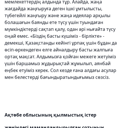
мемлекеттердің алдында тұр. Алайда, жаңа
жағдайда жаңғыруға деген ішкі ұмтылысты,
түбегейлі жаңғыру және жаңа идеялар арқылы
болашағын баянды ете түсу үшін туындаған
мүмкіндіктерді сақтап қалу, одан əрі нығайта түсу
оңай емес. «Біздің басты күшіміз - бірлікте» -
демекші, Қазақстанды кейінгі ұрпақ үшін бұдан да
өсіп-өркендеген елге айналдыру басты жалпыға
ортақ мақсат.
Алдымызға қойған межеге жетуіміз
үшін
баршамыз жұдырықтай жұмылып, аянбай
еңбек етуіміз керек. Сол кезде ғана алдағы асулар
мен белестерді бағындыратындығымыз сөзсіз.
Ақтөбе облысының қылмыстық істер
жөніндегі мамандандырылған сотының