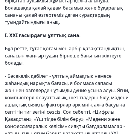
бірқатар ауқымды жұмыстар қолға алынуда.
Болашаққа қалай қадам басамыз және бұқаралық
сананы қалай өзгертеміз деген сұрақтардың
туындайтындығы анық.
I.
ХХІ ғасырдағы ұлттық сана
.
Бұл ретте, тұтас қоғам мен әрбір қазақстандықтың
санасын жаңғыртудың бірнеше бағытын жіктеуге
болады.
-
Бәсекелік қабілет - ұлттың аймақтық немесе
жаһандық нарықта бағасы, я болмаса сапасы
жөнінен өзгелерден ұтымды дүние ұсына алуы. Яғни,
компьютерлік сауаттылық, шет тілдерін білу, мәдени
ашықтық сияқты факторлар әркімнің алға басуына
септігін тигізетіні сөзсіз. Сол себепті, «Цифрлы
Қазақстан», «Үш тілде білім беру», «Мәдени және
конфессияаралық келісім» сияқты бағдарламалар -
ұлтымызды, яғни барша қазақстандықтарды ХХІ