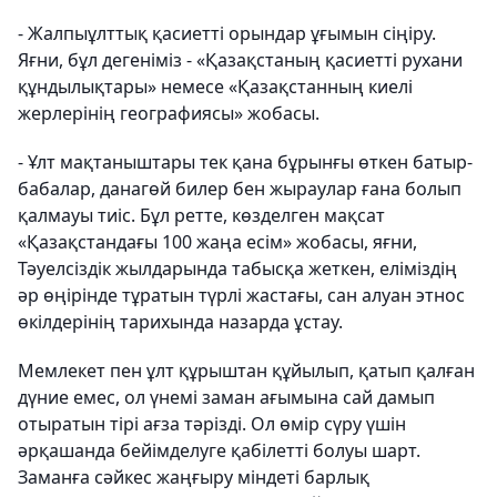
-
Жалпыұлттық қасиетті орындар ұғымын сіңіру.
Яғни, бұл дегеніміз - «Қазақстаның қасиетті рухани
құндылықтары» немесе «Қазақстанның киелі
жерлерінің географиясы» жобасы.
-
Ұлт мақтаныштары тек қана бұрынғы өткен батыр-
бабалар, данагөй билер бен жыраулар ғана болып
қалмауы тиіс. Бұл ретте, көзделген мақсат
«Қазақстандағы 100 жаңа есім» жобасы, яғни,
Тәуелсіздік жылдарында табысқа жеткен, еліміздің
әр өңірінде тұратын түрлі жастағы, сан алуан этнос
өкілдерінің тарихында назарда ұстау.
Мемлекет пен ұлт құрыштан құйылып, қатып қалған
дүние емес, ол үнемі заман ағымына сай дамып
отыратын тірі ағза тәрізді. Ол өмір сүру үшін
əрқашанда бейімделуге қабілетті болуы шарт.
Заманға сәйкес жаңғыру міндеті барлық