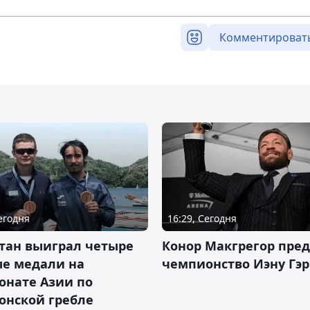
Комментироват
Сегодня
16:29, Сегодня
тан выиграл четыре
Конор Макгрегор пре
ые медали на
чемпионство Иэну Гэ
онате Азии по
онской гребле