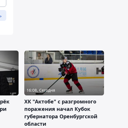
ь
16:08, Сегодня
дрёк
ХК "Актобе" с разгромного
рри
поражения начал Кубок
губернатора Оренбургской
области