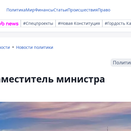
Политика
Мир
Финансы
Статьи
Происшествия
Право
#Спецпроекты
#Новая Конституция
#Гордость К
вости
Новости политики
Полити
аместитель министра