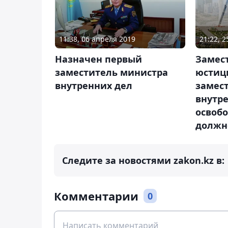
21:22, 
11:38, 06 апреля 2019
Замес
Назначен первый
юстиц
заместитель министра
замес
внутренних дел
внутре
освоб
должн
Следите за новостями zakon.kz в:
Комментарии
0