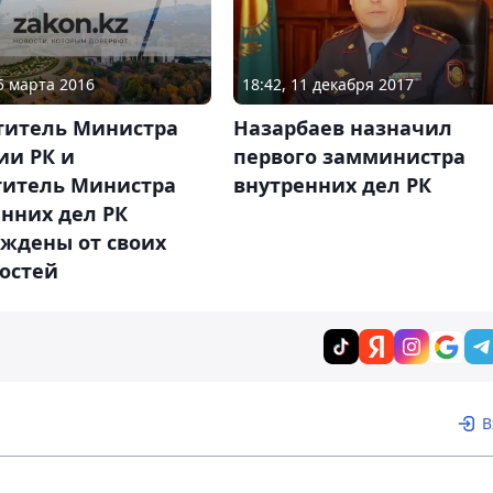
25 марта 2016
18:42, 11 декабря 2017
титель Министра
Назарбаев назначил
ии РК и
первого замминистра
титель Министра
внутренних дел РК
нних дел РК
ождены от своих
остей
В