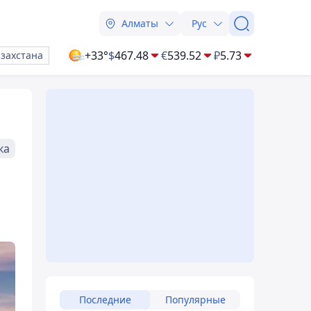
Алматы
Рус
+33°
$
467.48
€
539.52
₽
5.73
азахстана
ка
Последние
Популярные