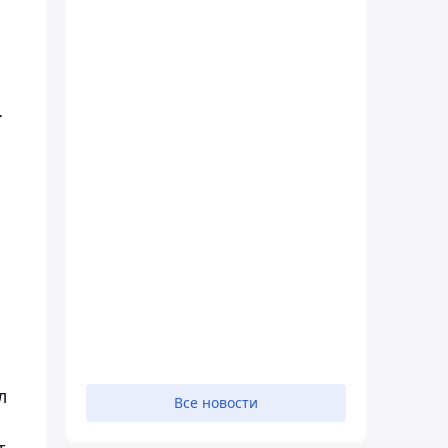
т
л
Все новости
т