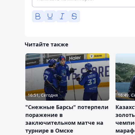
Читайте также
16:51, Сегодня
16:49, 
"Снежные Барсы" потерпели
Казахс
поражение в
золот
заключительном матче на
чемпи
турнире в Омске
мараф