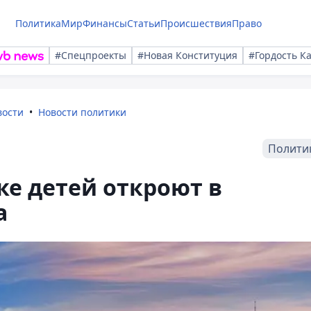
Политика
Мир
Финансы
Статьи
Происшествия
Право
#Спецпроекты
#Новая Конституция
#Гордость К
вости
Новости политики
Полити
е детей откроют в
а