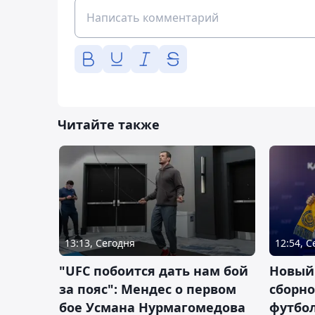
Читайте также
13:13, Сегодня
12:54, 
"UFC побоится дать нам бой
Новый
за пояс": Мендес о первом
сборно
бое Усмана Нурмагомедова
футбол