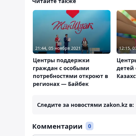
Читайте также
21:44, 05 ноября 2021
12:15, 
Центры поддержки
Центр
граждан с особыми
детей 
потребностями откроют в
Казах
регионах — Байбек
Следите за новостями zakon.kz в:
Комментарии
0