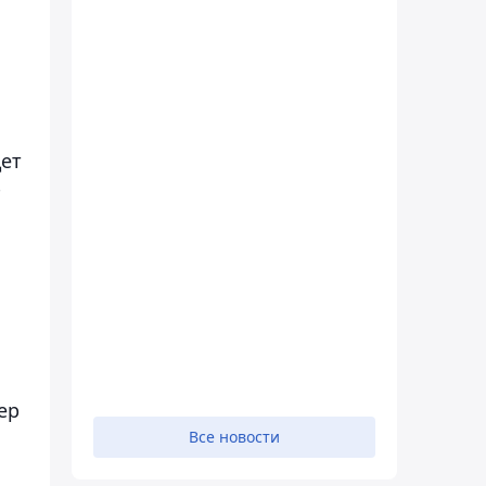
дет
-
ер
Все новости