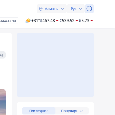
Алматы
Рус
+31°
$
467.48
€
539.52
₽
5.73
азахстана
ка
Последние
Популярные