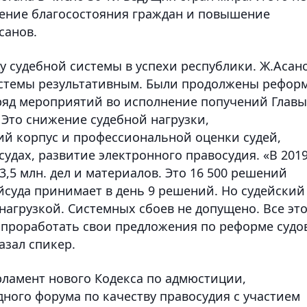
шение благосостояния граждан и повышение
санов.
у судебной системы в успехи республики. Ж.Асан
системы результативным. Были продолжены рефор
ряд мероприятий во исполнение попучений Главы
 Это снижение судебной нагрузки,
ий корпус и профессиональной оценки судей,
удах, развитие электронного правосудия. «В 201
3,5 млн. дел и материалов. Это 16 500 решений
йсуда принимает в день 9 решений. Но судейский
 нагрузкой. Системных сбоев не допущено. Все эт
 проработать свои предложения по реформе судо
азал спикер.
рламент нового Кодекса по адмюстиции,
ого форума по качеству правосудия с участием