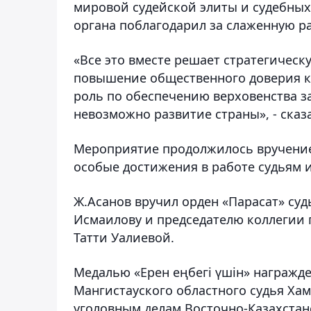
мировой судейской элиты и судебных
органа поблагодарил за слаженную ра
«Все это вместе решает стратегическ
повышение общественного доверия к 
роль по обеспечению верховенства за
невозможно развитие страны», - сказ
Мероприятие продолжилось вручение
особые достижения в работе судьям 
Ж.Асанов вручил орден «Парасат» суд
Исмаилову и председателю коллегии 
Татти Уалиевой.
Медалью «Ерен еңбегі үшін» награжде
Мангистауского областного судья Ха
уголовным делам Восточно-Казахстан