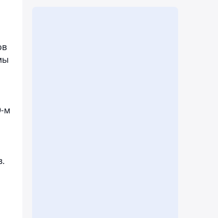
ов
мы
9-м
о
в.