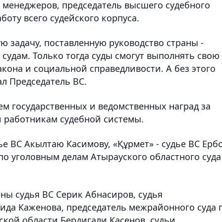
 менеджеров, председатель высшего судебного
боту всего судейского корпуса.
ую задачу, поставленную руководство страны -
судам. Только тогда суды смогут выполнять свою
кона и социальной справедливости. А без этого
ал Председатель ВС.
м государственных и ведомственных наград за
и работникам судебной системы.
ье ВС Акылтаю Касимову, «Құрмет» - судье ВС Ерб
по уголовным делам Атырауского областного суда
ны судья ВС Серик Абнасиров, судья
мида Каженова, председатель межрайонного суда 
ской области Бердигали Касенов, судьи