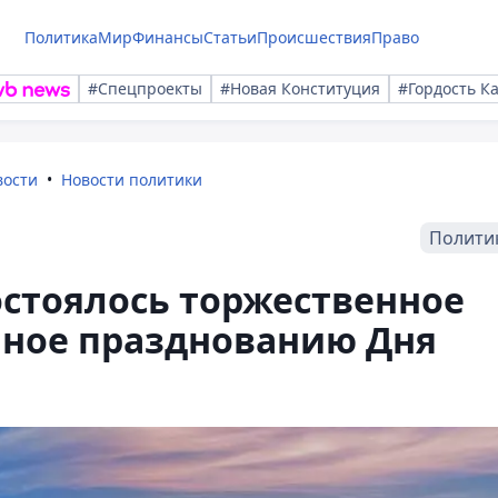
Политика
Мир
Финансы
Статьи
Происшествия
Право
#Спецпроекты
#Новая Конституция
#Гордость К
вости
Новости политики
Полити
остоялось торжественное
нное празднованию Дня