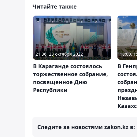
Читайте также
18:00, 
21:36, 23 октября 2022
В Генп
В Караганде состоялось
состоя
торжественное собрание,
собра
посвященное Дню
празд
Республики
Незав
Казах
Следите за новостями zakon.kz в: