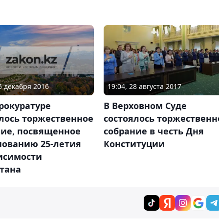
15 декабря 2016
19:04, 28 августа 2017
рокуратуре
В Верховном Суде
лось торжественное
состоялось торжественн
ние, посвященное
собрание в честь Дня
нованию 25-летия
Конституции
исимости
стана