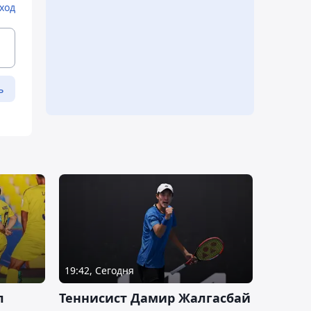
ход
ь
19:42, Сегодня
л
Теннисист Дамир Жалгасбай