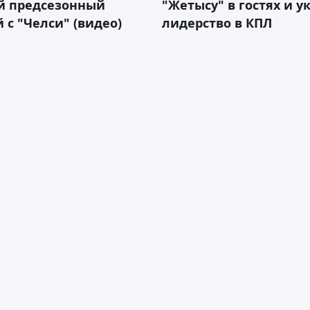
й предсезонный
"Жетысу" в гостях и у
 с "Челси" (видео)
лидерство в КПЛ