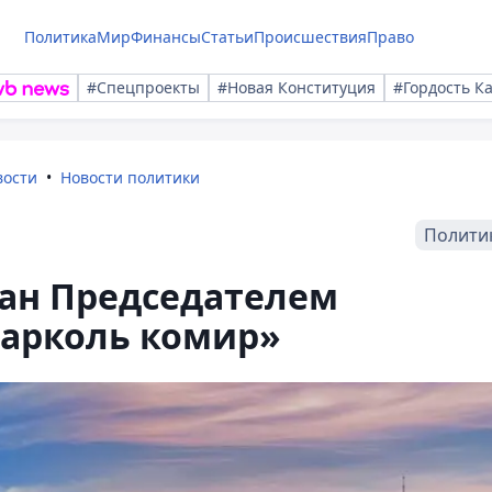
Политика
Мир
Финансы
Статьи
Происшествия
Право
#Спецпроекты
#Новая Конституция
#Гордость К
вости
Новости политики
Полити
ран Председателем
арколь комир»