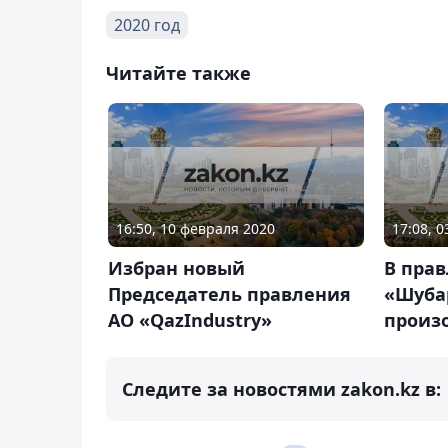
2020 год
Читайте также
16:50, 10 февраля 2020
17:08, 
Избран новый
В пра
Председатель правления
«Шуба
АО «QazIndustry»
произ
Следите за новостями zakon.kz в: