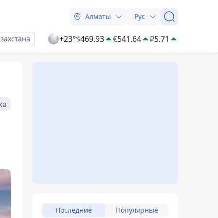
Алматы
Рус
+23°
$
469.93
€
541.64
₽
5.71
азахстана
ка
Последние
Популярные