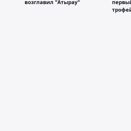
возглавил "Атырау"
первы
трофей