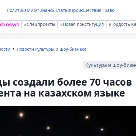
Политика
Мир
Финансы
Статьи
Происшествия
Право
#Спецпроекты
#Новая Конституция
#Гордость К
вости
Новости культуры и шоу-бизнеса
Культура и шоу-бизн
ы создали более 70 часов
ента на казахском языке