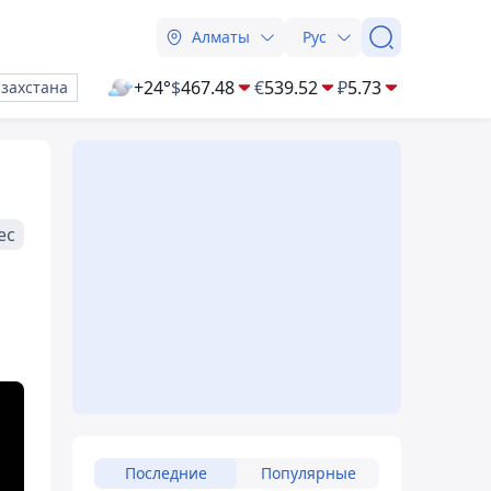
Алматы
Рус
+24°
$
467.48
€
539.52
₽
5.73
азахстана
ес
Последние
Популярные