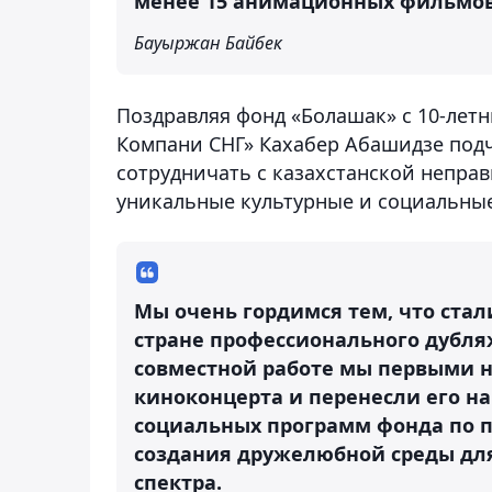
менее 15 анимационных фильмов
Бауыржан Байбек
Поздравляя фонд «Болашак» с 10-лет
Компани СНГ» Кахабер Абашидзе подч
сотрудничать с казахстанской непра
уникальные культурные и социальные
Мы очень гордимся тем, что ста
стране профессионального дубляж
совместной работе мы первыми н
киноконцерта и перенесли его на
социальных программ фонда по 
создания дружелюбной среды для
спектра.