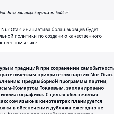
фонда «Болашақ» Бауыржан Байбек
и Nur Otan инициатива болашаковцев будет
льной политики по созданию качественного
рственном языке.
ьтуры и традиций при сохранении самобытност
стратегическим приоритетом партии Nur Otan.
полнению Предвыборной программы партии,
Касым-Жомартом Токаевым, запланировано
кинематографии». С целью обеспечения
азахском языке в кинотеатрах планируется
ржки в обеспечении дубляжа ежегодно не