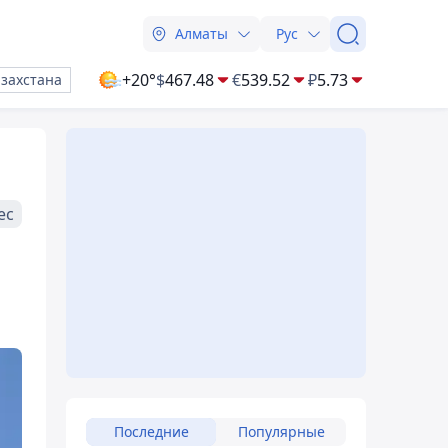
Алматы
Рус
+20°
$
467.48
€
539.52
₽
5.73
азахстана
ес
Последние
Популярные