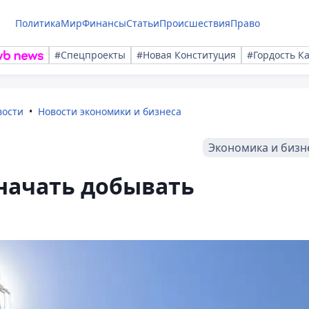
Политика
Мир
Финансы
Статьи
Происшествия
Право
#Спецпроекты
#Новая Конституция
#Гордость К
вости
Новости экономики и бизнеса
Экономика и бизн
 начать добывать