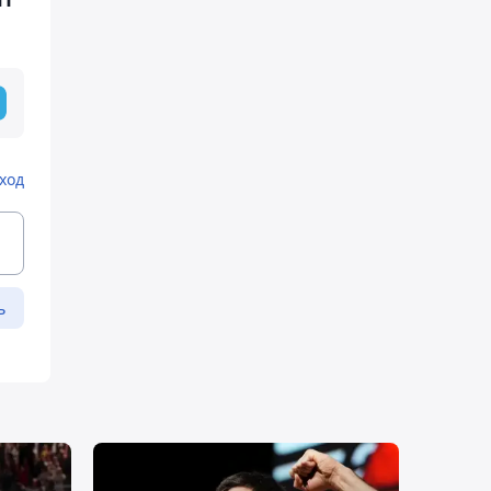
ход
ь