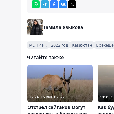
Тамила Языкова
МЭПР РК
2022 год
Казахстан
Брекеше
Читайте также
12:24, 15 июня 2022
10:31, 
Отстрел сайгаков могут
Как бу
разрешить в Казахстане
эколог