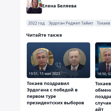
Елена Беляева
2022 год
Эрдоган Реджеп Тайип
Токаев
Читайте также
19:51, 15 мая 2023
18:50, 0
Токаев поздравил
Токаев
Эрдогана с победой в
обмен
первом туре
поздр
президентских выборов
случа
айт