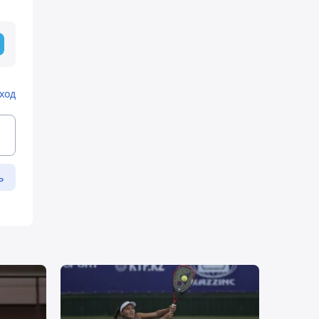
ход
ь