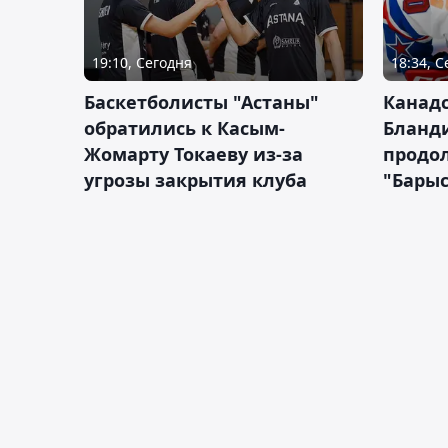
19:10, Сегодня
18:34, 
Баскетболисты "Астаны"
Канад
обратились к Касым-
Бланд
Жомарту Токаеву из-за
продол
угрозы закрытия клуба
"Барыс