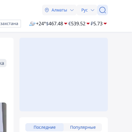
Алматы
Рус
+24°
$
467.48
€
539.52
₽
5.73
азахстана
ка
Последние
Популярные