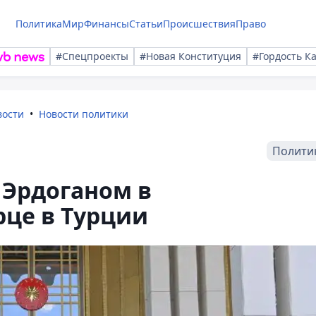
Политика
Мир
Финансы
Статьи
Происшествия
Право
#Спецпроекты
#Новая Конституция
#Гордость К
вости
Новости политики
Полити
 Эрдоганом в
рце в Турции