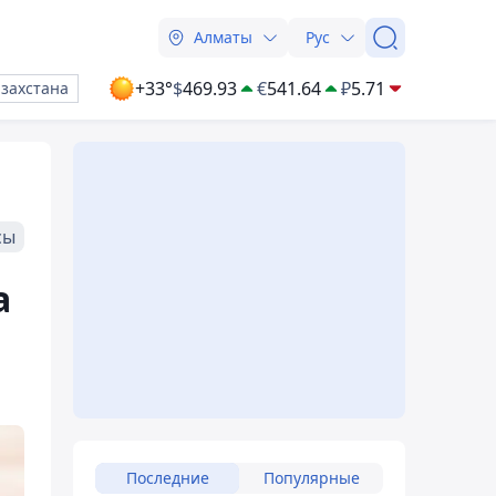
Алматы
Рус
+33°
$
469.93
€
541.64
₽
5.71
азахстана
сы
а
Последние
Популярные