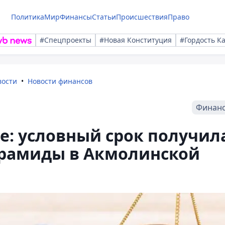
Политика
Мир
Финансы
Статьи
Происшествия
Право
#Спецпроекты
#Новая Конституция
#Гордость К
вости
Новости финансов
Финан
ге: условный срок получил
рамиды в Акмолинской