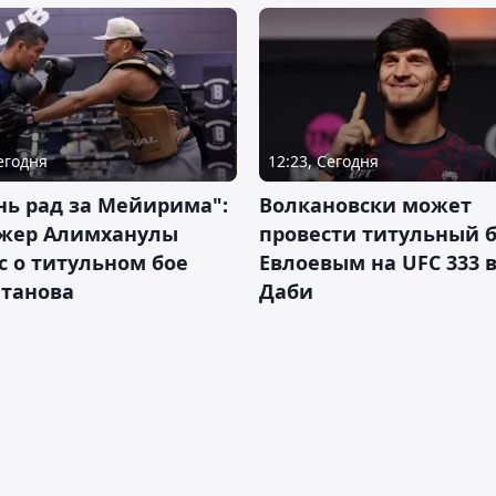
Сегодня
12:23, Сегодня
нь рад за Мейирима":
Волкановски может
жер Алимханулы
провести титульный б
 о титульном бое
Евлоевым на UFC 333 в
лтанова
Даби