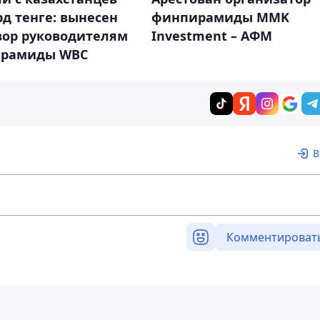
рд тенге: вынесен
финпирамиды MMK
вор руководителям
Investment – АФМ
рамиды WBC
В
Комментироват