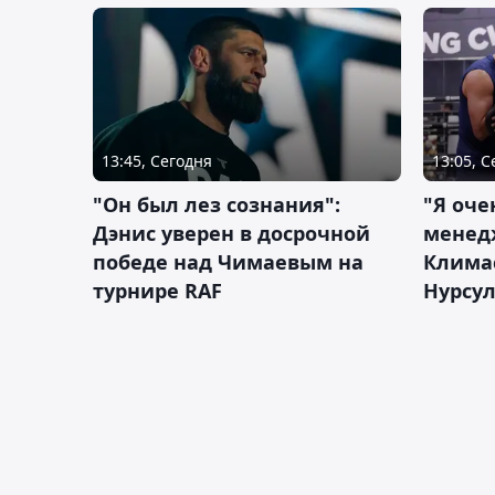
13:45, Сегодня
13:05, 
"Он был лез сознания":
"Я оче
Дэнис уверен в досрочной
менед
победе над Чимаевым на
Климас
турнире RAF
Нурсу