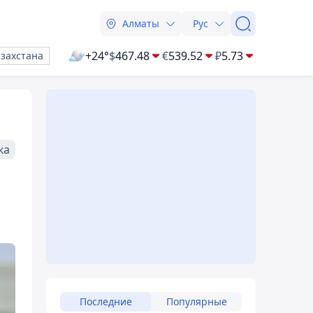
Алматы
Рус
+24°
$
467.48
€
539.52
₽
5.73
азахстана
ка
х
Последние
Популярные