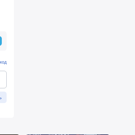
ход
ь