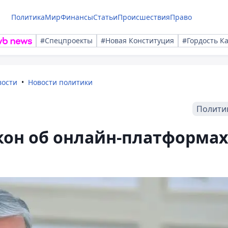
Политика
Мир
Финансы
Статьи
Происшествия
Право
#Спецпроекты
#Новая Конституция
#Гордость К
вости
Новости политики
Полити
кон об онлайн-платформа