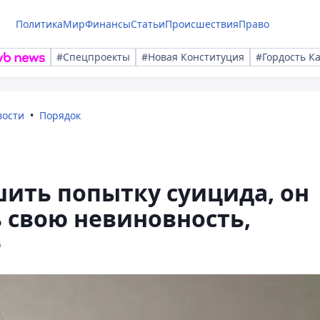
Политика
Мир
Финансы
Статьи
Происшествия
Право
#Спецпроекты
#Новая Конституция
#Гордость К
вости
Порядок
шить попытку суицида, он
 свою невиновность,
е