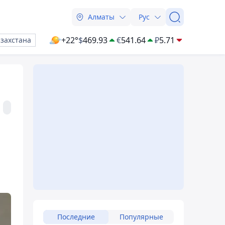
Алматы
Рус
+22°
$
469.93
€
541.64
₽
5.71
азахстана
Последние
Популярные