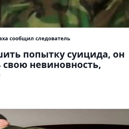
аха сообщил следователь
шить попытку суицида, он
 свою невиновность,
е