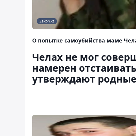
Zakon.kz
О попытке самоубийства маме Чел
Челах не мог совер
намерен отстаивать
утверждают родны