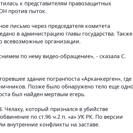
атилась к представителям правозащитных
ОН против пыток.
нное письмо через председателя комитета
едано в администрацию главы государства. Также
во всевозможные организации.
 снимем по нему видео-обращение», - сказала С.
горевшее здание погранпоста «Арканкерген», где
ничников. Позже было обнаружено тело еще одн
оста был найден мертвым егерь.
. Челаху, который признался в убийстве
бвинение по ст.96 ч.2 п. «а» УК РК. По версии
ли внутренние конфликты на заставе.