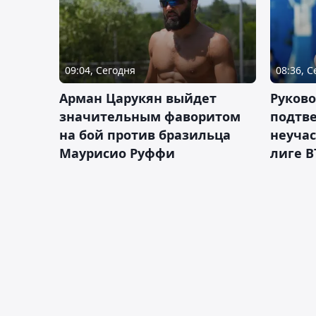
09:04, Сегодня
08:36, 
Арман Царукян выйдет
Руково
значительным фаворитом
подтве
на бой против бразильца
неучас
Маурисио Руффи
лиге В