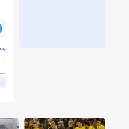
ход
ь