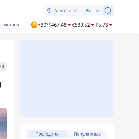
Алматы
Рус
+30°
$
467.48
€
539.52
₽
5.73
азахстана
ия
и
Последние
Популярные