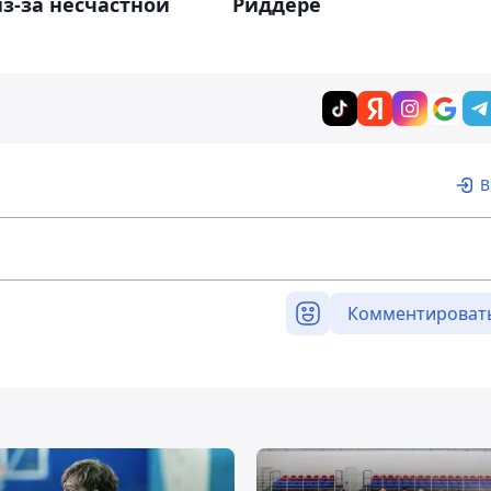
з-за несчастной
Риддере
В
Комментироват