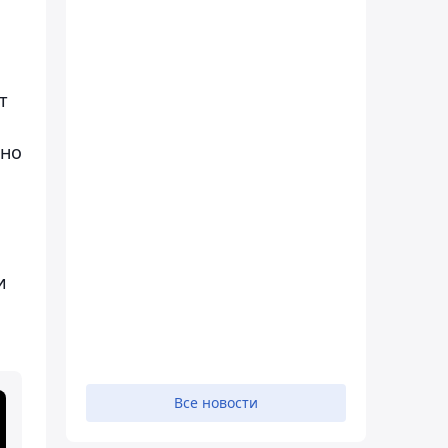
т
тно
и
Все новости