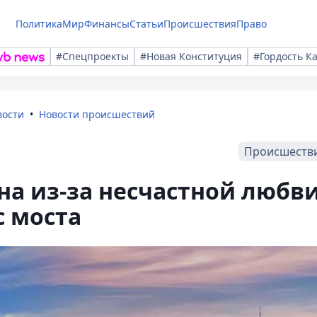
Политика
Мир
Финансы
Статьи
Происшествия
Право
#Спецпроекты
#Новая Конституция
#Гордость К
вости
Новости происшествий
Происшеств
а из-за несчастной любв
с моста