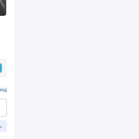
ход
ь