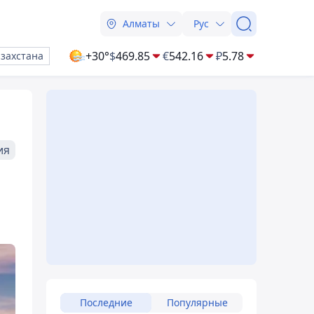
Алматы
Рус
+30°
$
469.85
€
542.16
₽
5.78
азахстана
ия
Последние
Популярные