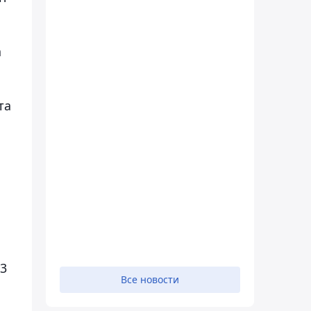
а
та
33
Все новости