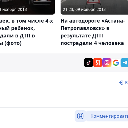
28 ноября 2013
21:23, 09 ноября 2013
век, в том числе 4-х
На автодороге «Астана-
ный ребенок,
Петропавловск» в
дали в ДТП в
результате ДТП
ы (фото)
пострадали 4 человека
В
Комментироват