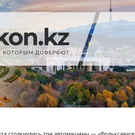
ита столкнулись три автомашины — «Фольксаваге