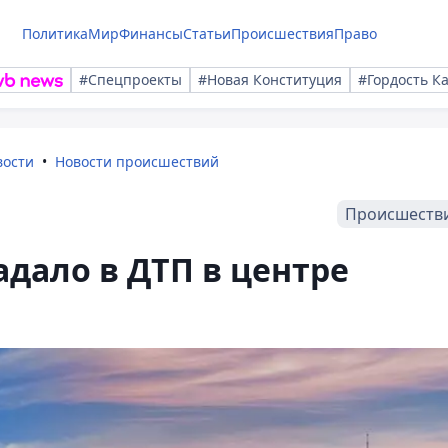
Политика
Мир
Финансы
Статьи
Происшествия
Право
#Спецпроекты
#Новая Конституция
#Гордость К
вости
Новости происшествий
Происшеств
адало в ДТП в центре