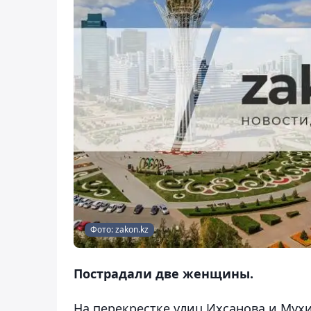
Фото: zakon.kz
Пострадали две женщины.
На перекрестке улиц Ихсанова и Мух