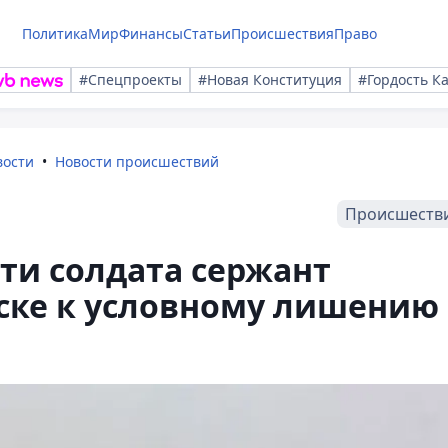
Политика
Мир
Финансы
Статьи
Происшествия
Право
#Спецпроекты
#Новая Конституция
#Гордость К
вости
Новости происшествий
Происшеств
ти солдата сержант
ьске к условному лишению