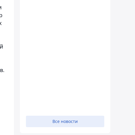
и
р
х
ой
в.
Все новости