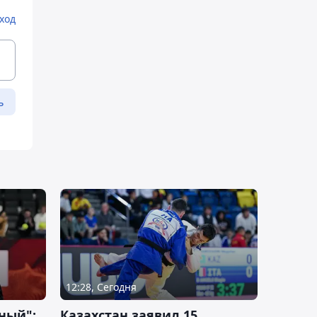
ход
ь
12:28, Сегодня
ный":
Казахстан заявил 15