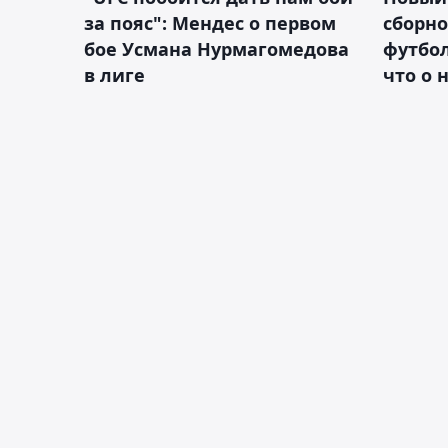
за пояс": Мендес о первом
сборно
бое Усмана Нурмагомедова
футбол
в лиге
что о 