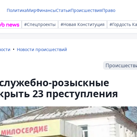
Политика
Мир
Финансы
Статьи
Происшествия
Право
#Спецпроекты
#Новая Конституция
#Гордость К
вости
Новости происшествий
Происшеств
а служебно-розыскные
крыть 23 преступления