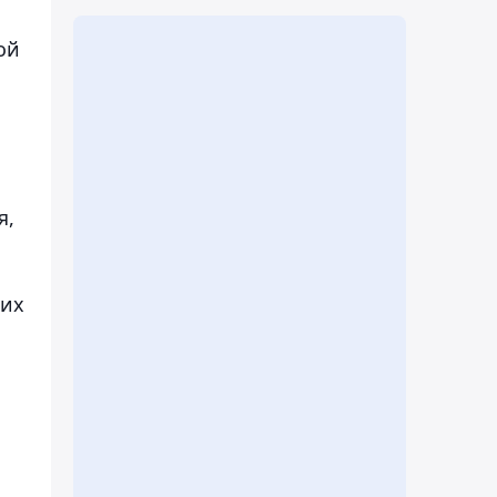
ой
я,
ких