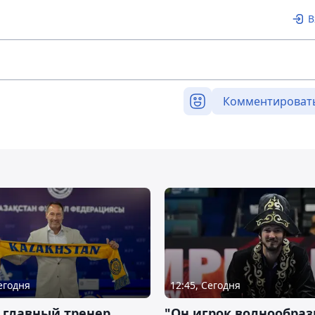
В
Комментироват
Сегодня
12:45, Сегодня
 главный тренер
"Он игрок волнообраз