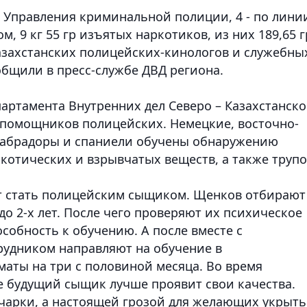
 Управления криминальной полиции, 4 - по лини
, 9 кг 55 гр изъятых наркотиков, из них 189,65 г
казахстанских полицейских-кинологов и служебны
бщили в пресс-службе ДВД региона.
артамента Внутренних дел Северо – Казахстанск
 помощников полицейских. Немецкие, восточно-
 лабрадоры и спаниели обучены обнаружению
ркотических и взрывчатых веществ, а также трупо
ет стать полицейским сыщиком. Щенков отбирают
 до 2-х лет. После чего проверяют их психическое
особность к обучению. А после вместе с
рудником направляют на обучение в
маты на три с половиной месяца. Во время
ре будущий сыщик лучше проявит свои качества.
чарки, а настоящей грозой для желающих укрыть