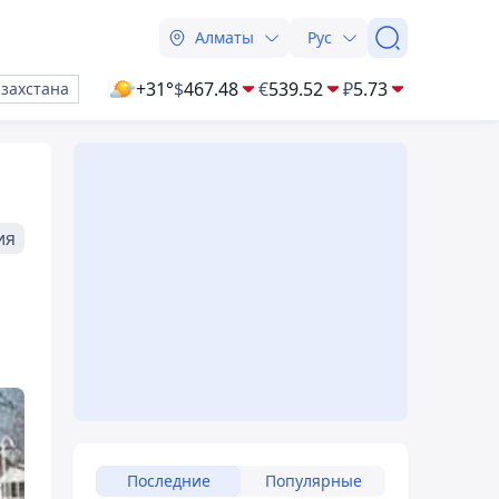
Алматы
Рус
+31°
$
467.48
€
539.52
₽
5.73
азахстана
ия
Последние
Популярные