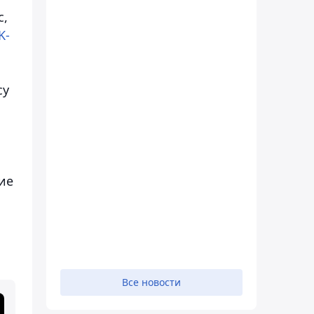
с,
K-
су
ие
Все новости