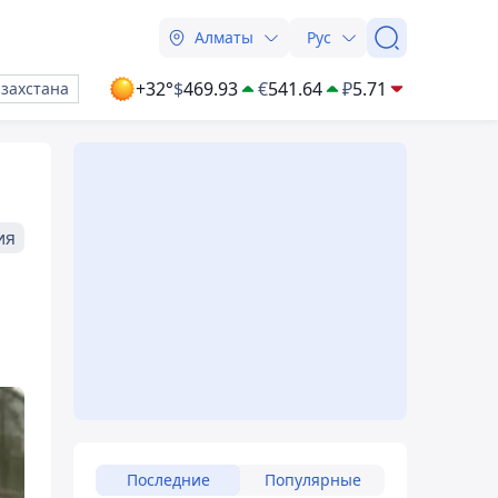
Алматы
Рус
+32°
$
469.93
€
541.64
₽
5.71
азахстана
ия
Последние
Популярные