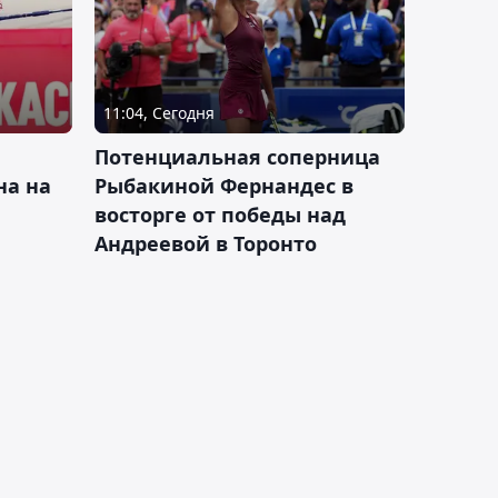
11:04, Сегодня
Потенциальная соперница
на на
Рыбакиной Фернандес в
восторге от победы над
Андреевой в Торонто