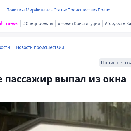
Политика
Мир
Финансы
Статьи
Происшествия
Право
#Спецпроекты
#Новая Конституция
#Гордость К
вости
Новости происшествий
Происшеств
е пассажир выпал из окна