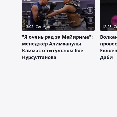
13:05, Сегодня
12:23, 
"Я очень рад за Мейирима":
Волка
менеджер Алимханулы
провес
Климас о титульном бое
Евлоев
Нурсултанова
Даби