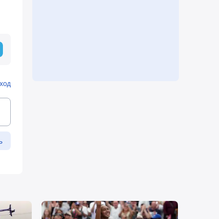
ход
ь