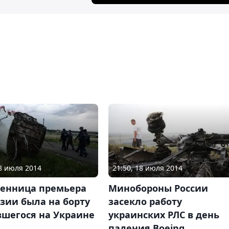
18 июля 2014
21:50, 18 июля 2014
венница премьера
Минобороны России
зии была на борту
засекло работу
вшегося на Украине
украинских РЛС в день
падения Boeing