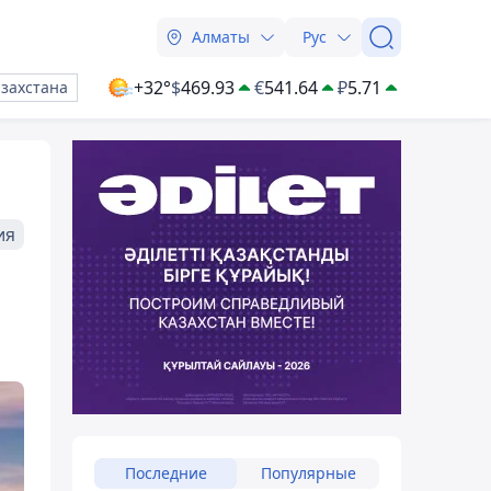
Алматы
Рус
+32°
$
469.93
€
541.64
₽
5.71
азахстана
ия
Последние
Популярные