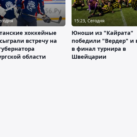
Сегодня
15:23, Сегодня
станские хоккейные
Юноши из "Кайрата"
сыграли встречу на
победили "Вердер" и
губернатора
в финал турнира в
ргской области
Швейцарии