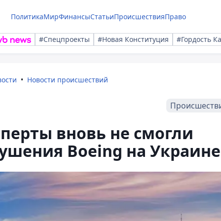
Политика
Мир
Финансы
Статьи
Происшествия
Право
#Спецпроекты
#Новая Конституция
#Гордость К
вости
Новости происшествий
Происшеств
перты вновь не смогли
рушения Boeing на Украине