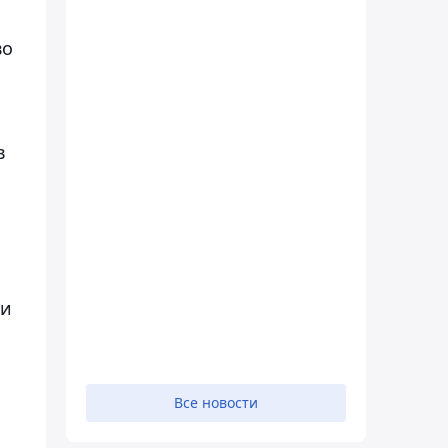
во
в
 и
Все новости