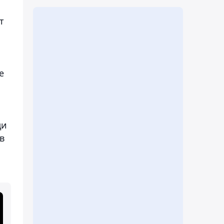
т
е
ди
в