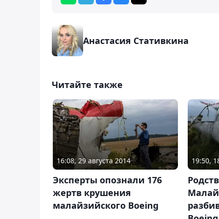
Анастасия Стативкина
Читайте также
16:08, 29 августа 2014
19:50, 
Эксперты опознали 176
Родст
жертв крушения
Малай
малайзийского Boeing
разби
Boeing