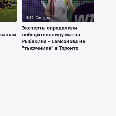
14:59, Сегодня
Эксперты определили
 вышли
победительницу матча
Рыбакина – Самсонова на
"тысячнике" в Торонто