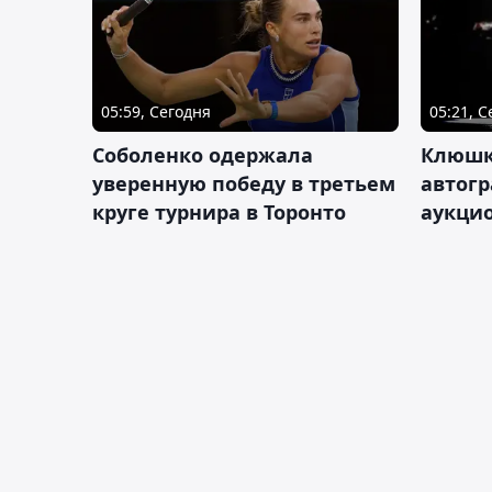
05:59, Сегодня
05:21, 
Соболенко одержала
Клюшк
уверенную победу в третьем
автог
круге турнира в Торонто
аукцио