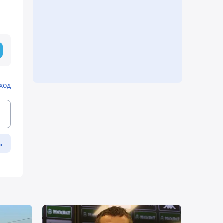
ход
ь