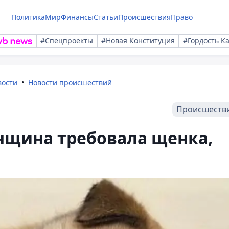
Политика
Мир
Финансы
Статьи
Происшествия
Право
#Спецпроекты
#Новая Конституция
#Гордость К
вости
Новости происшествий
Происшеств
нщина требовала щенка,