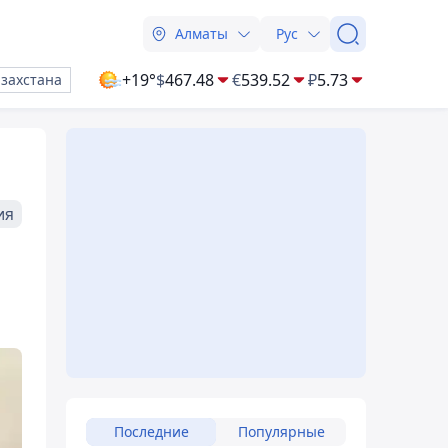
Алматы
Рус
+19°
$
467.48
€
539.52
₽
5.73
азахстана
ия
Последние
Популярные