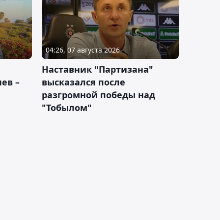
04:26, 07 августа 2026
Наставник "Партизана"
ев –
высказался после
разгромной победы над
"Тобылом"