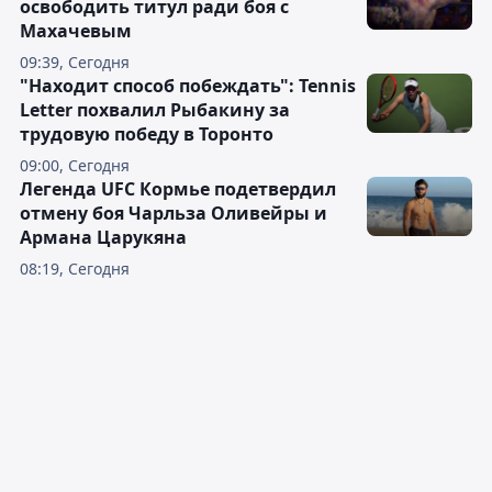
освободить титул ради боя с
Махачевым
09:39, Сегодня
"Находит способ побеждать": Tennis
Letter похвалил Рыбакину за
трудовую победу в Торонто
09:00, Сегодня
Легенда UFC Кормье подетвердил
отмену боя Чарльза Оливейры и
Армана Царукяна
08:19, Сегодня