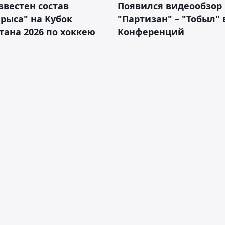
звестен состав
Появился видеообзор
рыса" на Кубок
"Партизан" – "Тобыл" 
тана 2026 по хоккею
Конференций