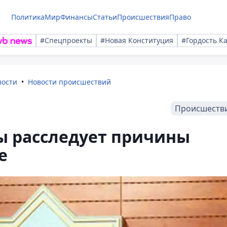
Политика
Мир
Финансы
Статьи
Происшествия
Право
#Спецпроекты
#Новая Конституция
#Гордость К
вости
Новости происшествий
Происшеств
ы расследует причины
е