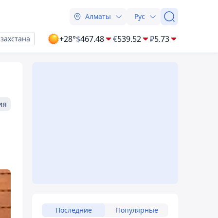
Алматы
Рус
+28°
$
467.48
€
539.52
₽
5.73
азахстана
ия
Последние
Популярные