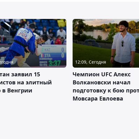
Сегодня
12:09, Сегодня
тан заявил 15
Чемпион UFC Алекс
истов на элитный
Волкановски начал
 в Венгрии
подготовку к бою про
Мовсара Евлоева