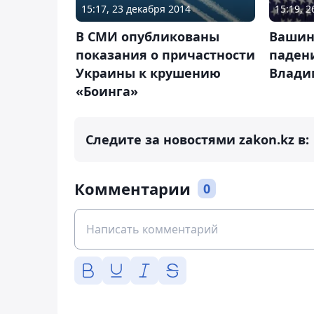
15:17, 23 декабря 2014
15:19, 
В СМИ опубликованы
Вашин
показания о причастности
паден
Украины к крушению
Влади
«Боинга»
Следите за новостями zakon.kz в:
Комментарии
0