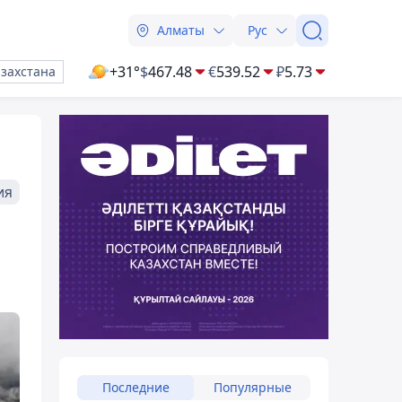
Алматы
Рус
+31°
$
467.48
€
539.52
₽
5.73
азахстана
ия
Последние
Популярные