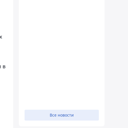
х
 в
Все новости