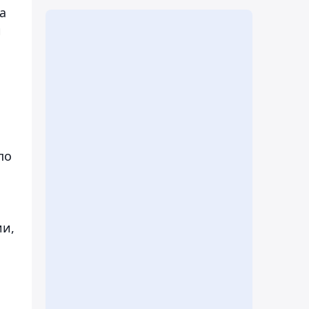
а
и
по
ии,