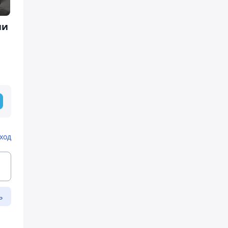
ии
ход
ь