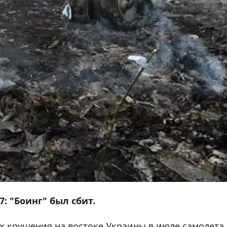
: "Боинг" был сбит.
х крушения на востоке Украины в июле самолета