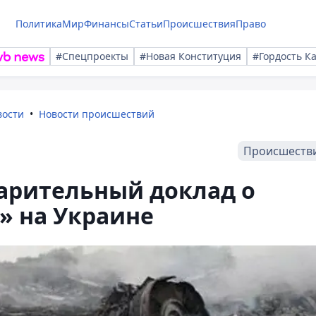
Политика
Мир
Финансы
Статьи
Происшествия
Право
#Спецпроекты
#Новая Конституция
#Гордость К
вости
Новости происшествий
Происшеств
арительный доклад о
» на Украине