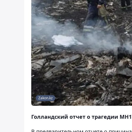
Zakon.kz
Голландский отчет о трагедии MH17
В предварительном отчете о причина