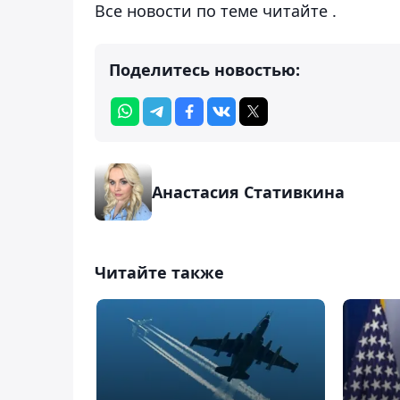
Все но­во­сти по те­ме чи­тай­те .
Поделитесь новостью:
Анастасия Стативкина
Читайте также