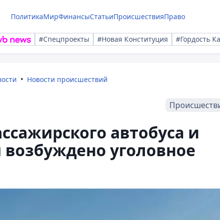
Политика
Мир
Финансы
Статьи
Происшествия
Право
#Спецпроекты
#Новая Конституция
#Гордость К
вости
Новости происшествий
Происшеств
ссажирского автобуса и
 возбуждено уголовное