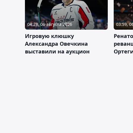
04:28, 06 августа 2026
03:59, 0
Игровую клюшку
Ренат
Александра Овечкина
реван
выставили на аукцион
Ортеги