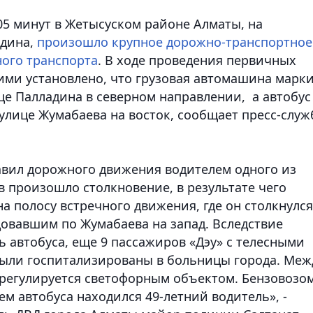
в 05 минут в Жетысуском районе Алматы, на
адина,
произошло крупное дорожно-транспортное
ого транспорта
. В ходе проведения первичных
ми установлено, что грузовая автомашина марк
ице Палладина в северном направлении, а автобус
 улице Жумабаева на восток,
сообщает пресс-служ
авил дорожного движения водителем одного из
 произошло столкновение, в результате чего
 полосу встречного движения, где он столкнулся
овавшим по Жумабаева на запад. Вследствие
ь автобуса, еще 9 пассажиров «Дэу» с телесными
ыли госпитализированы в больницы города. Меж
к регулируется светофорным объектом. Бензовозо
ем автобуса находился 49-летний водитель», -