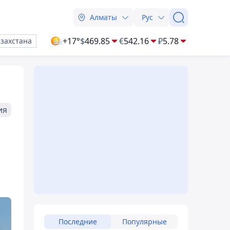
Алматы
Рус
+17°
$
469.85
€
542.16
₽
5.78
азахстана
ия
Последние
Популярные