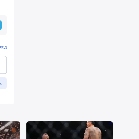
ход
ь