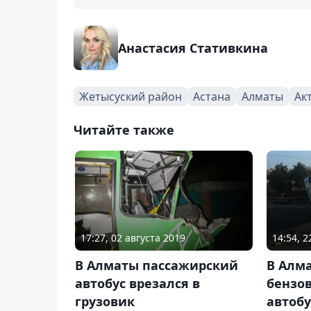
Анастасия Стативкина
Жетысуский район
Астана
Алматы
Ак
Читайте также
17:27, 02 августа 2019
14:54, 
В Алматы пассажирский
В Алм
автобус врезался в
бензо
грузовик
автобу