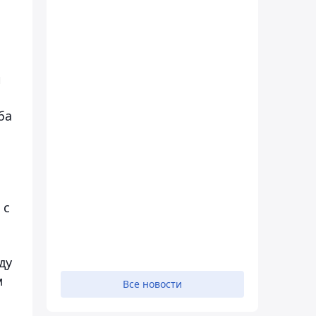
и
ба
 с
ду
м
Все новости