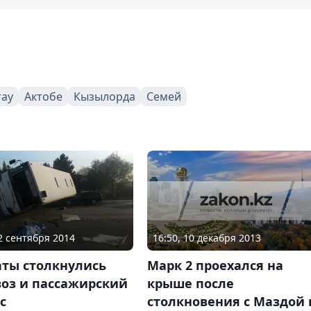
тау
Актобе
Кызылорда
Семей
16:50, 10 декабря 2013
22 сентября 2014
Марк 2 проехался на
аты столкнулись
крыше после
воз и пассажирский
столкновения с Маздой 
с