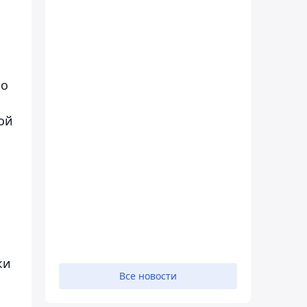
по
ой
ки
Все новости