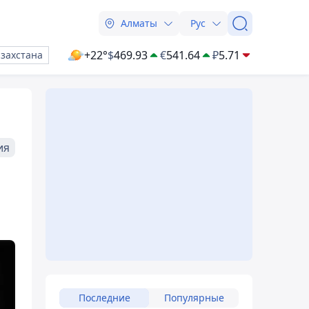
Алматы
Рус
+22°
$
469.93
€
541.64
₽
5.71
азахстана
ия
Последние
Популярные