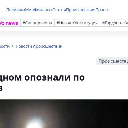
Политика
Мир
Финансы
Статьи
Происшествия
Право
#Спецпроекты
#Новая Конституция
#Гордость К
вости
Новости происшествий
Происшеств
дном опознали по
в