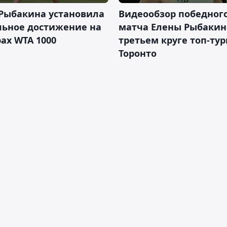
 Рыбакина установила
Видеообзор победног
льное достижение на
матча Елены Рыбакин
ах WTA 1000
третьем круге топ-тур
Торонто