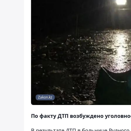
Zakon.kz
По факту ДТП возбуждено уголовно
В результате ДТП в больнице Рудного