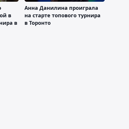
о
Анна Данилина проиграла
ой в
на старте топового турнира
нира в
в Торонто