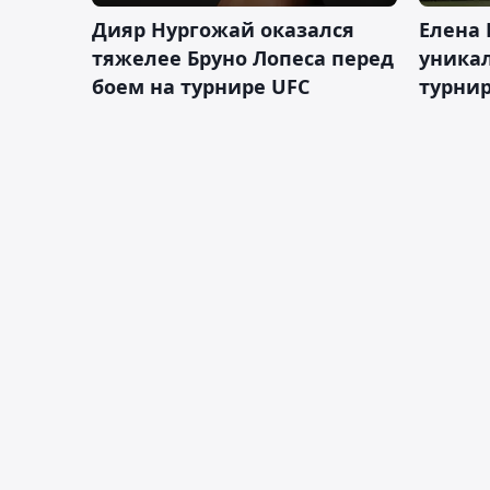
Дияр Нургожай оказался
Елена
тяжелее Бруно Лопеса перед
уника
боем на турнире UFC
турнир