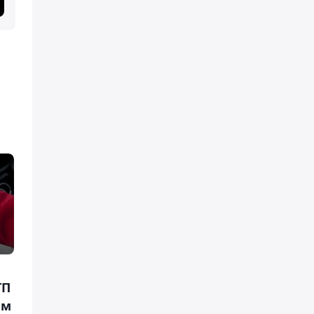
ТП
ем