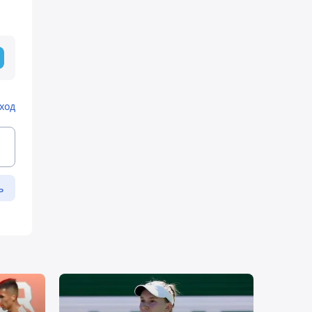
ход
ь