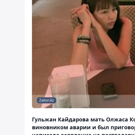
Zakon.kz
Гульжан Кайдарова мать Олжаса Ко
виновником аварии и был приговор
написала заявление на пострадавш