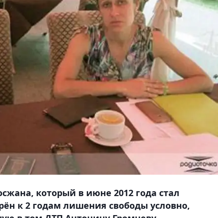
сжана, который в июне 2012 года стал
ён к 2 годам лишения свободы условно,
ую в том ДТП Антонину Громцеву.