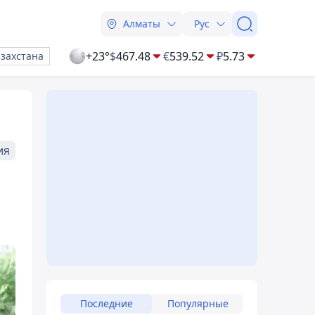
Алматы
Рус
+23°
$
467.48
€
539.52
₽
5.73
азахстана
ия
Последние
Популярные