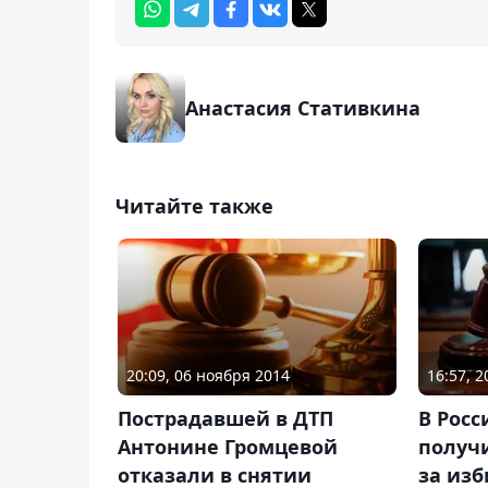
Анастасия Стативкина
Читайте также
20:09, 06 ноября 2014
16:57, 
Пострадавшей в ДТП
В Рос
Антонине Громцевой
получ
отказали в снятии
за из