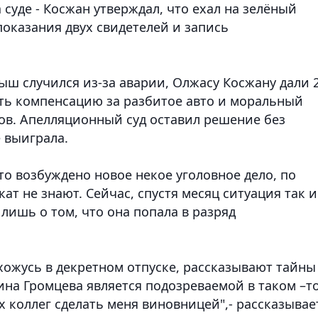
суде - Косжан утверждал, что ехал на зелёный
показания двух свидетелей и запись
ыш случился из-за аварии, Олжасу Косжану дали 
ить компенсацию за разбитое авто и моральный
ров. Апелляционный суд оставил решение без
 выиграла.
то возбуждено новое некое уголовное дело, по
кат не знают. Сейчас, спустя месяц ситуация так и
лишь о том, что она попала в разряд
ахожусь в декретном отпуске, рассказывают тайны
нина Громцева является подозреваемой в таком –т
х коллег сделать меня виновницей",- рассказывае