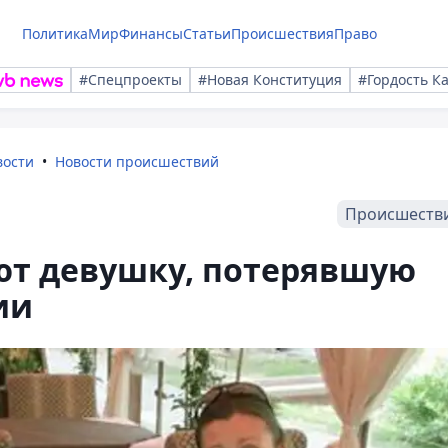
Политика
Мир
Финансы
Статьи
Происшествия
Право
#Спецпроекты
#Новая Конституция
#Гордость К
вости
Новости происшествий
Происшеств
ют девушку, потерявшую
ии