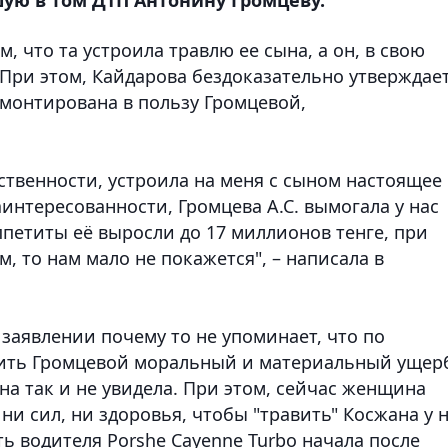
 что та устроила травлю ее сына, а он, в свою
При этом, Кайдарова бездоказательно утверждает
смонтирована в пользу Громцевой,
тственности, устроила на меня с сыном настоящее
интересованности, Громцева А.С. вымогала у нас
ппетиты её выросли до 17 миллионов тенге, при
м, то нам мало не покажется", – написала в
 заявлении почему то не упоминает, что по
тить Громцевой моральный и материальный ущер
на так и не увидела. При этом, сейчас женщина
ни сил, ни здоровья, чтобы "травить" Косжана у 
ть водителя Porshe Cayenne Turbo начала после