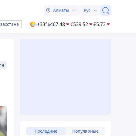
Алматы
Рус
+33°
$
467.48
€
539.52
₽
5.73
азахстана
ия
Последние
Популярные