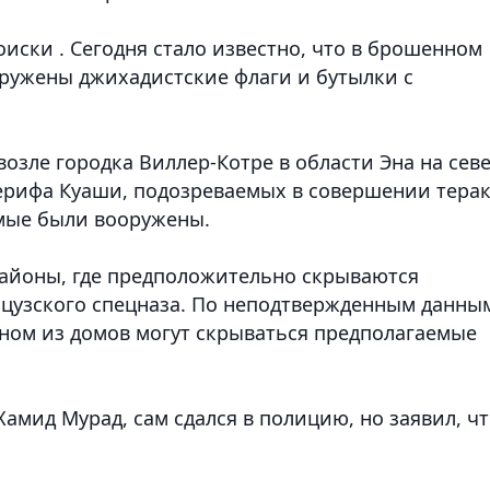
иски . Сегодня стало известно, что в брошенном
ружены джихадистские флаги и бутылки с
озле городка Виллер-Котре в области Эна на сев
ерифа Куаши, подозреваемых в совершении терак
емые были вооружены.
 районы, где предположительно скрываются
цузского спецназа. По неподтвержденным данны
дном из домов могут скрываться предполагаемые
амид Мурад, сам сдался в полицию, но заявил, ч