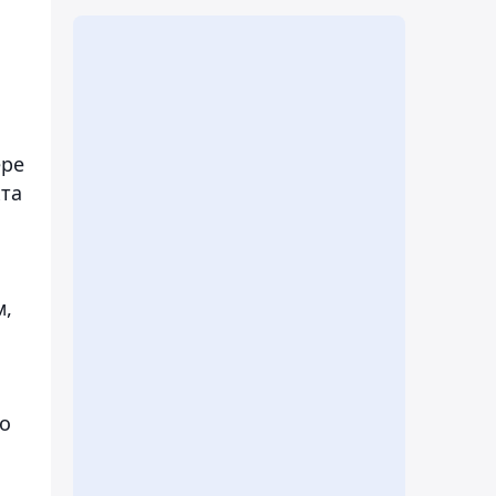
ере
та
м,
то