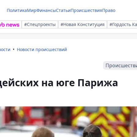
Политика
Мир
Финансы
Статьи
Происшествия
Право
#Спецпроекты
#Новая Конституция
#Гордость К
вости
Новости происшествий
Происшеств
цейских на юге Парижа