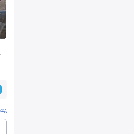
в
ход