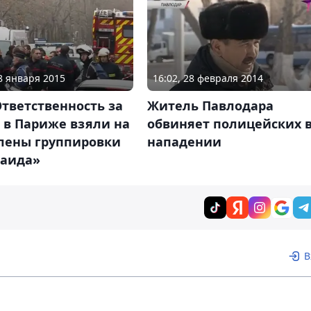
08 января 2015
16:02, 28 февраля 2014
тветственность за
Житель Павлодара
 в Париже взяли на
обвиняет полицейских 
члены группировки
нападении
Каида»
В