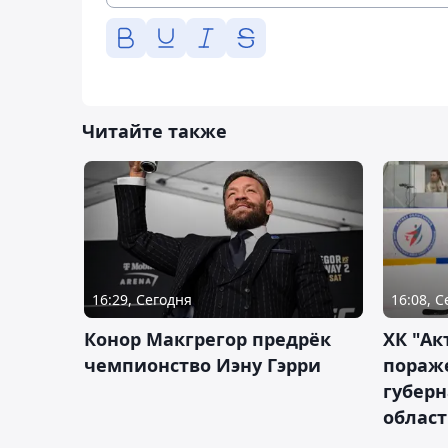
Читайте также
16:29, Сегодня
16:08, 
Конор Макгрегор предрёк
ХК "Ак
чемпионство Иэну Гэрри
пораж
губерн
облас