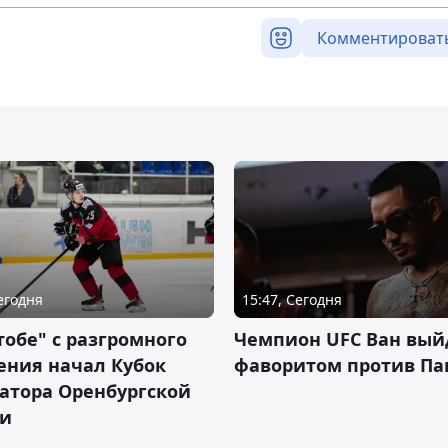
Комментироват
Сегодня
15:47, Сегодня
тобе" с разгромного
Чемпион UFC Ван вый
ения начал Кубок
фаворитом против П
атора Оренбургской
ти