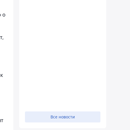
 о
т,
 к
Все новости
нт