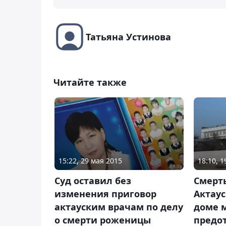
Татьяна Устинова
Читайте также
15:22, 29 мая 2015
18:10, 
Суд оставил без
Смерт
изменения приговор
Актау
актауским врачам по делу
доме 
о смерти роженицы
предо