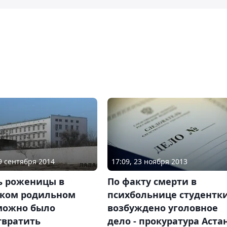
19 сентября 2014
17:09, 23 ноября 2013
ь роженицы в
По факту смерти в
ском родильном
психбольнице студентк
можно было
возбуждено уголовное
твратить
дело - прокуратура Аста