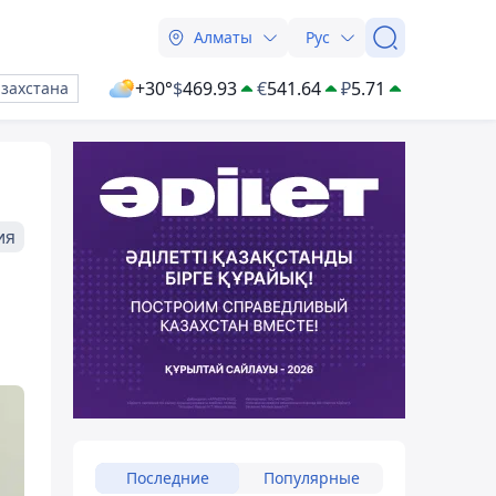
Алматы
Рус
+30°
$
469.93
€
541.64
₽
5.71
азахстана
ия
Последние
Популярные