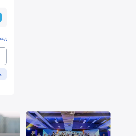
ход
ь