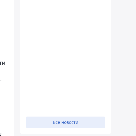
ти
,
Все новости
е