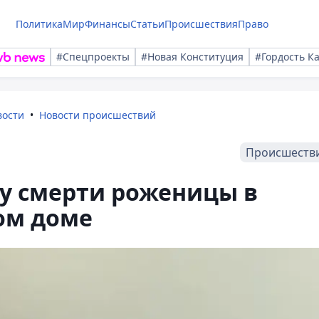
Политика
Мир
Финансы
Статьи
Происшествия
Право
#Спецпроекты
#Новая Конституция
#Гордость К
вости
Новости происшествий
Происшеств
ту смерти роженицы в
ом доме