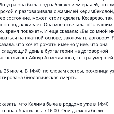
 До утра она была под наблюдением врачей, пото
орской я разговаривала с Жамилей Керимбековой
ее состояние, может, стоит сделать Кесарево, так
янно подскакивает. Она мне ответила: «По вашим
, время покажет». И еще сказала: «Вы со мной н
иваться на платной основе, заключать договор». 
казала, что хочет рожать именно у нее, что она
а следующий день в бухгалтерии на договорной
 рассказывает Айнур Ахметдинова, сестра умершей
 25 июля. В 14:40, по словам сестры, роженица у
татирована биологическая смерть.
оказать, что Калима была в роддоме уже в 14:40,
что она обратилась в 16:00. Они должны были