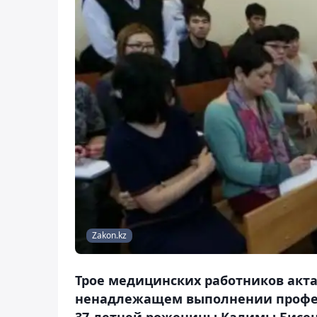
Zakon.kz
Трое медицинских работников акта
ненадлежащем выполнении профес
37-летней роженицы Калимы Бисен