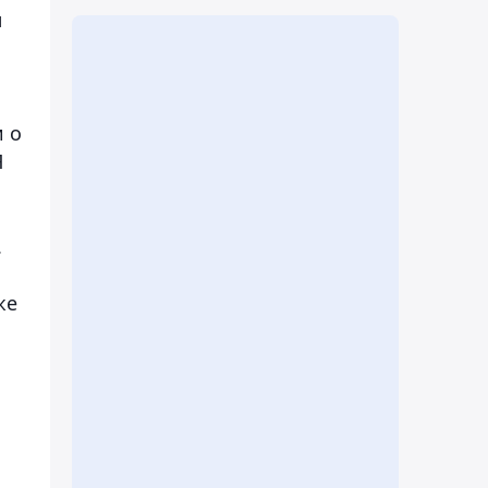
м
,
и о
Я
.
же