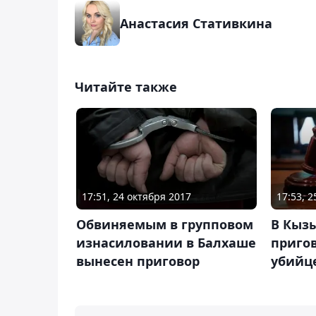
Анастасия Стативкина
Читайте также
17:51, 24 октября 2017
17:53, 
Обвиняемым в групповом
В Кыз
изнасиловании в Балхаше
приго
вынесен приговор
убийц