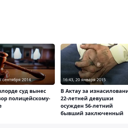
25 сентября 2014
16:43, 20 января 2015
ылорде суд вынес
В Актау за изнасилован
вор полицейскому-
22-летней девушки
е
осужден 56-летний
бывший заключенный