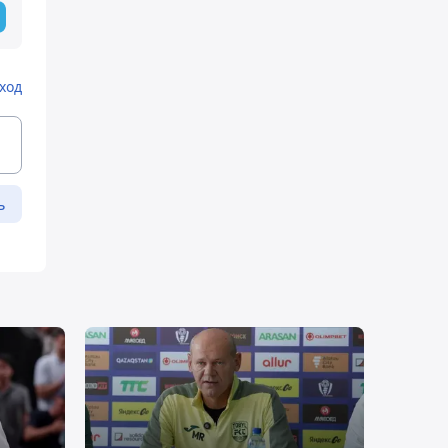
ход
ь