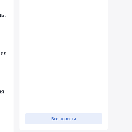
дь.
лял
ия
Все новости