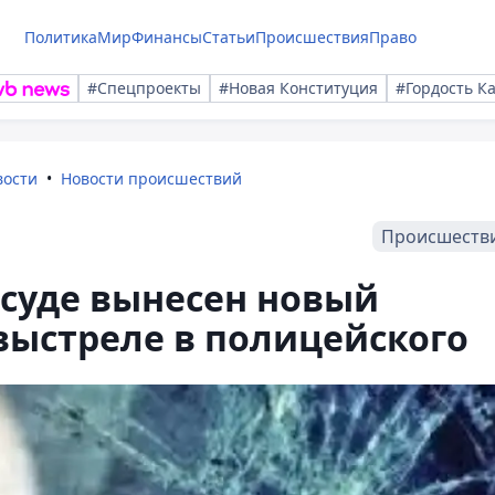
Политика
Мир
Финансы
Статьи
Происшествия
Право
#Спецпроекты
#Новая Конституция
#Гордость К
вости
Новости происшествий
Происшеств
 суде вынесен новый
 выстреле в полицейского