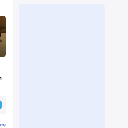
м
ход