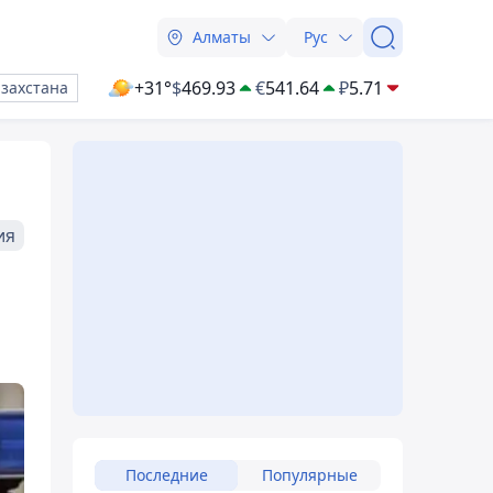
Алматы
Рус
+31°
$
469.93
€
541.64
₽
5.71
азахстана
ия
Последние
Популярные