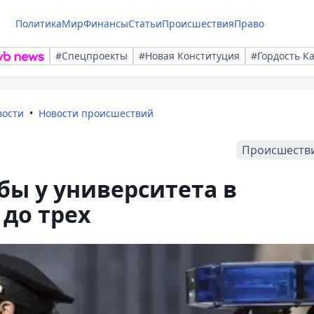
Политика
Мир
Финансы
Статьи
Происшествия
Право
#Спецпроекты
#Новая Конституция
#Гордость К
вости
Новости происшествий
Происшеств
бы у университета в
до трех