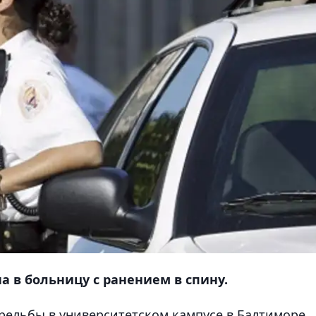
а в больницу с ранением в спину.
трельбы в университетском кампусе в Балтиморе
,