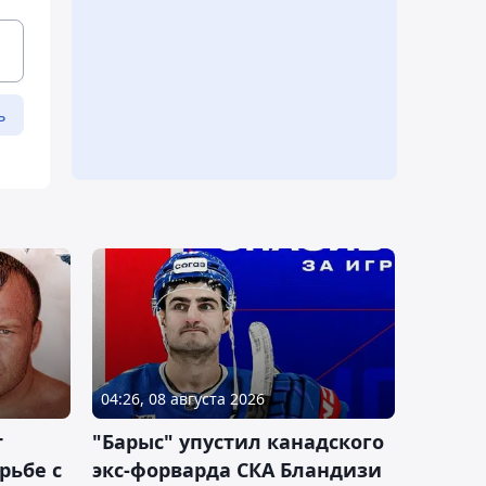
ь
04:26, 08 августа 2026
т
"Барыс" упустил канадского
рьбе с
экс-форварда СКА Бландизи