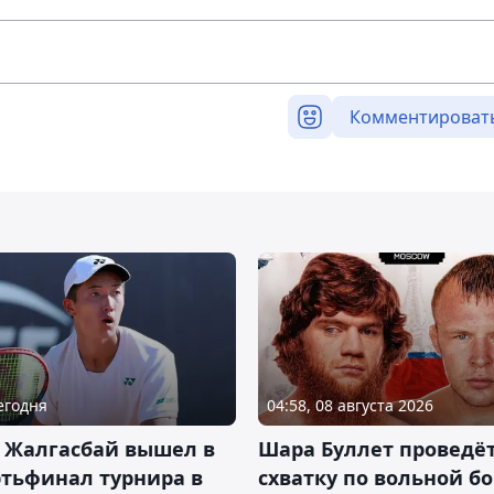
Комментироват
Сегодня
04:58, 08 августа 2026
 Жалгасбай вышел в
Шара Буллет проведё
тьфинал турнира в
схватку по вольной бо