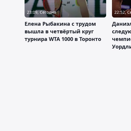
23:09, Сегодня
22:52, 
Елена Рыбакина с трудом
Даниэ
вышла в четвёртый круг
следую
турнира WTA 1000 в Торонто
чемпио
Уордл