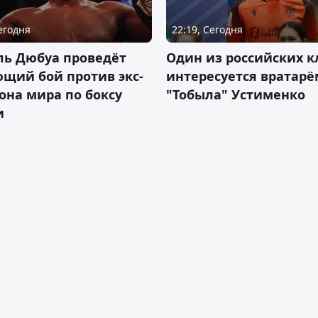
Сегодня
22:19, Сегодня
ль Дюбуа проведёт
Один из российских к
щий бой против экс-
интересуется вратарё
на мира по боксу
"Тобыла" Устименко
и