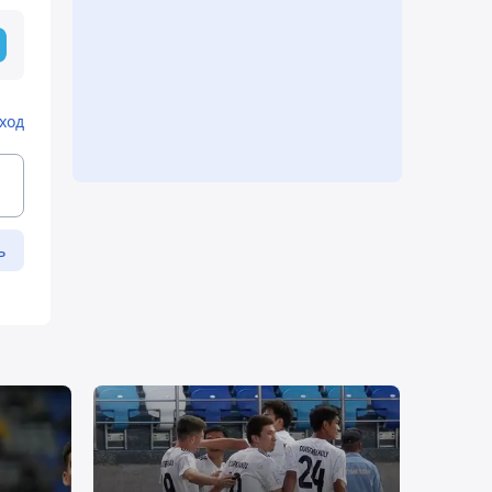
ход
ь