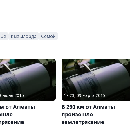
обе
Кызылорда
Семей
18 июня 2015
17:23, 09 марта 2015
км от Алматы
В 290 км от Алматы
ошло
произошло
трясение
землетрясение