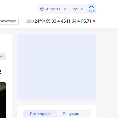
Алматы
Рус
+24°
$
469.93
€
541.64
₽
5.71
азахстана
ия
е
Последние
Популярные