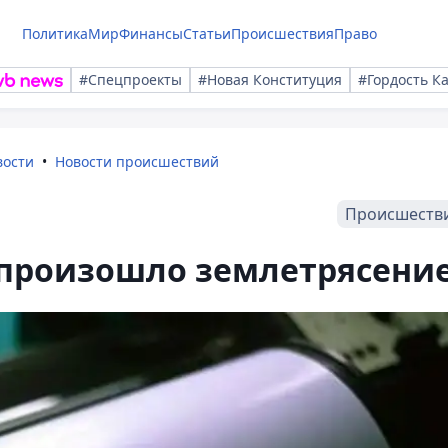
Политика
Мир
Финансы
Статьи
Происшествия
Право
#Спецпроекты
#Новая Конституция
#Гордость К
вости
Новости происшествий
Происшеств
 произошло землетрясени