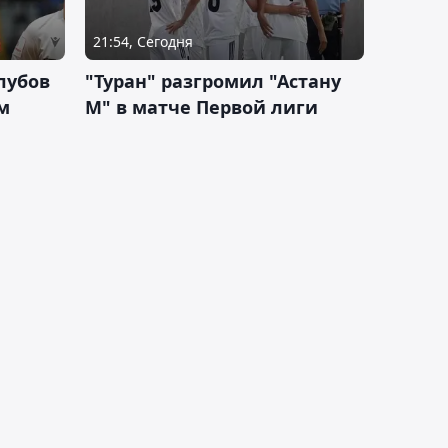
21:54, Сегодня
лубов
"Туран" разгромил "Астану
м
М" в матче Первой лиги