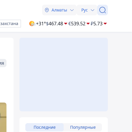
Алматы
Рус
+31°
$
467.48
€
539.52
₽
5.73
азахстана
ия
Последние
Популярные