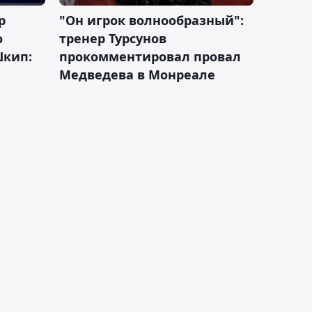
р
"Он игрок волнообразный":
о
тренер Турсунов
Шкип:
прокомментировал провал
Медведева в Монреале