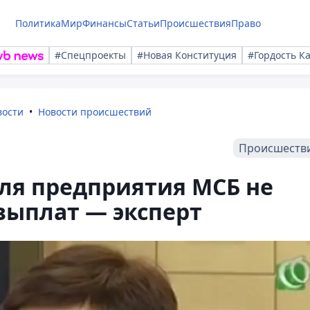
Политика
Мир
Финансы
Статьи
Происшествия
Право
#Спецпроекты
#Новая Конституция
#Гордость К
вости
Новости происшествий
Происшеств
ля предприятия МСБ не
выплат — эксперт