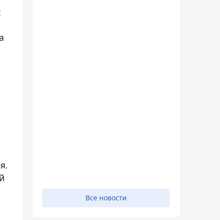
х
а
я.
ий
Все новости