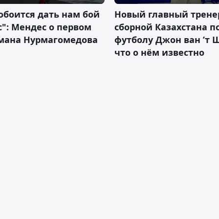
обоится дать нам бой
Новый главный трене
с": Мендес о первом
сборной Казахстана п
смана Нурмагомедова
футболу Джон ван ’т 
что о нём известно