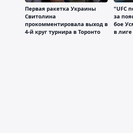
Первая ракетка Украины
"UFC п
Свитолина
за поя
прокомментировала выход в
бое У
4-й круг турнира в Торонто
в лиге