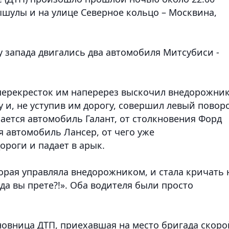
ышулы и на улице Северное кольцо – Москвина,
ну запада двигались два автомобиля Митсубиси -
 перекресток им наперерез выскочил внедорожни
 и, не уступив им дорогу, совершил левый поворо
зается автомобиль Галант, от столкновения Форд
я автомобиль Лансер, от чего уже
роги и падает в арык.
орая управляла внедорожником, и стала кричать 
да вы прете?!». Оба водителя были просто
новница ДТП, приехавшая на место бригада скоро