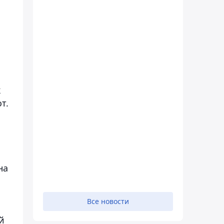
к
т.
на
Все новости
й