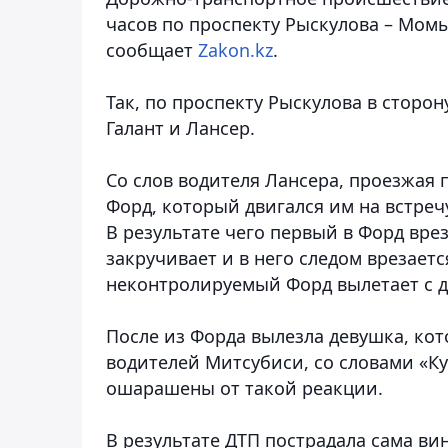
часов по проспекту Рыскулова – Мом
сообщает
Zakon.kz
.
Так, по проспекту Рыскулова в сторо
Галант и Лансер.
Со слов водителя Лансера, проезжая
Форд, который двигался им на встречу
В результате чего первый в Форд вре
закручивает и в него следом врезаетс
неконтролируемый Форд вылетает с до
После из Форда вылезла девушка, кот
водителей Митсубиси, со словами «Ку
ошарашены от такой реакции.
В результате ДТП пострадала сама ви