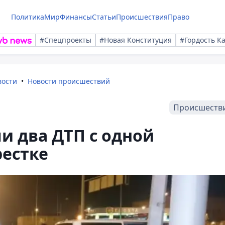
Политика
Мир
Финансы
Статьи
Происшествия
Право
#Спецпроекты
#Новая Конституция
#Гордость К
вости
Новости происшествий
Происшеств
и два ДТП с одной
рестке