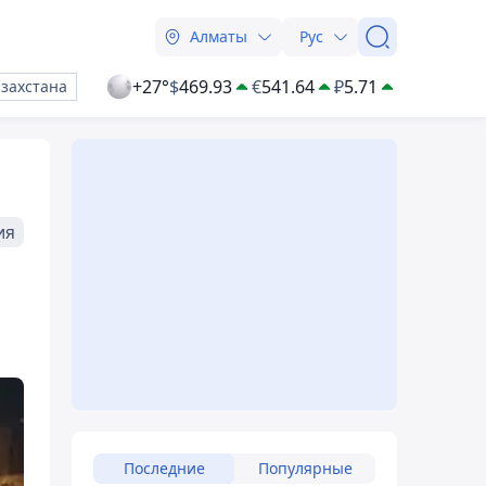
Алматы
Рус
+27°
$
469.93
€
541.64
₽
5.71
азахстана
ия
Последние
Популярные