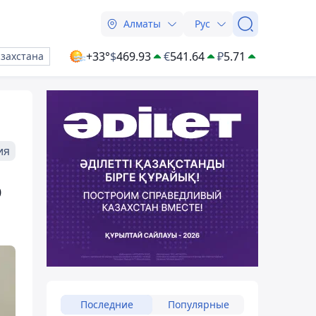
Алматы
Рус
+33°
$
469.93
€
541.64
₽
5.71
азахстана
ия
о
Последние
Популярные