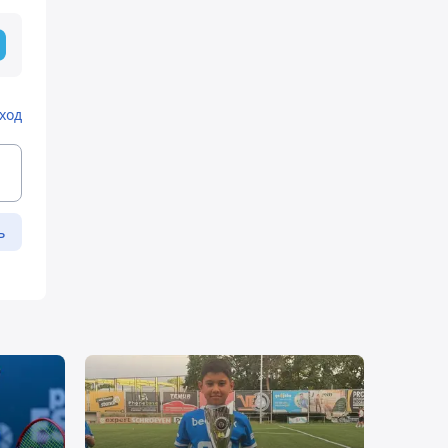
ход
ь