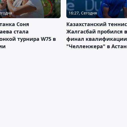
Сегодня
16:27, Сегодня
танка Соня
Казахстанский теннис
аева стала
Жалгасбай пробился 
онкой турнира W75 в
финал квалификации
ии
"Челленжера" в Астан