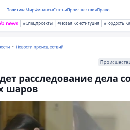
Политика
Мир
Финансы
Статьи
Происшествия
Право
#Спецпроекты
#Новая Конституция
#Гордость К
вости
Новости происшествий
Происшеств
ет расследование дела с
х шаров