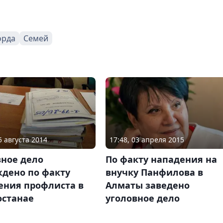
орда
Семей
5 августа 2014
17:48, 03 апреля 2015
вное дело
По факту нападения на
ждено по факту
внучку Панфилова в
ения профлиста в
Алматы заведено
останае
уголовное дело