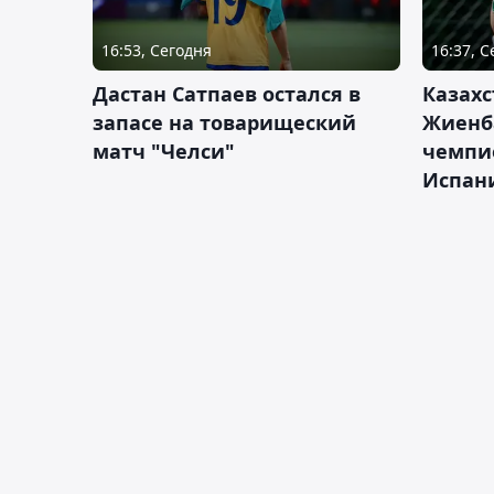
16:53, Сегодня
16:37, 
Дастан Сатпаев остался в
Казахс
запасе на товарищеский
Жиенб
матч "Челси"
чемпи
Испан