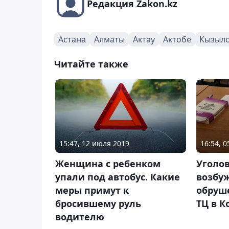
Редакция Zakon.kz
Астана
Алматы
Актау
Актобе
Кызыл
Читайте также
15:47, 12 июля 2019
16:54, 0
Женщина с ребенком
Уголо
упали под автобус. Какие
возбу
меры примут к
обруш
бросившему руль
ТЦ в К
водителю