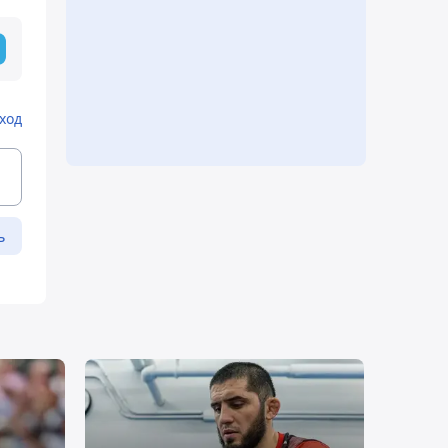
ход
ь