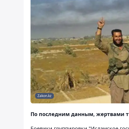
Zakon.kz
По последним данным, жертвами те
Боевики группировки "Исламское госу