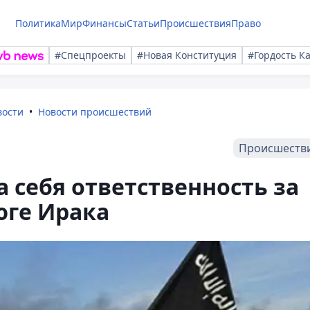
Политика
Мир
Финансы
Статьи
Происшествия
Право
#Спецпроекты
#Новая Конституция
#Гордость К
вости
Новости происшествий
Происшеств
 себя ответственность за
юге Ирака