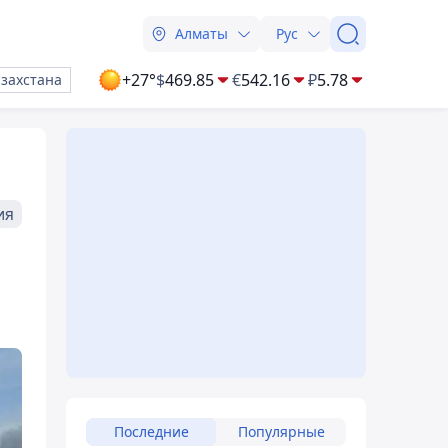
Алматы
Рус
+27°
$
469.85
€
542.16
₽
5.78
азахстана
ия
Последние
Популярные