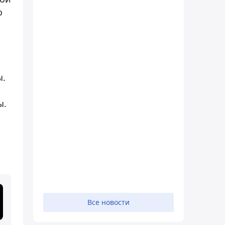
о
ы.
ы.
Все новости