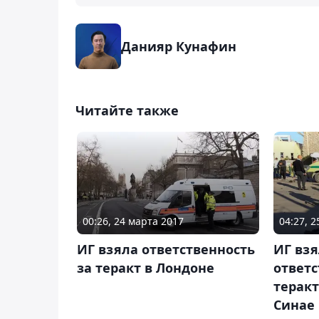
Данияр Кунафин
Читайте также
00:26, 24 марта 2017
04:27, 
ИГ взяла ответственность
ИГ взя
за теракт в Лондоне
ответс
теракт
Синае