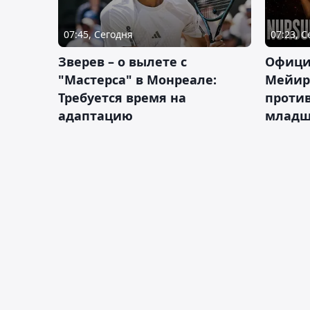
07:45, Сегодня
07:23, 
Зверев – о вылете с
Офици
"Мастерса" в Монреале:
Мейир
Требуется время на
против
адаптацию
младш