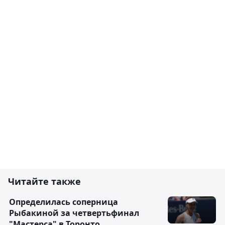
Читайте также
Определилась соперница
Рыбакиной за четвертьфинал
"Мастерса" в Торонто