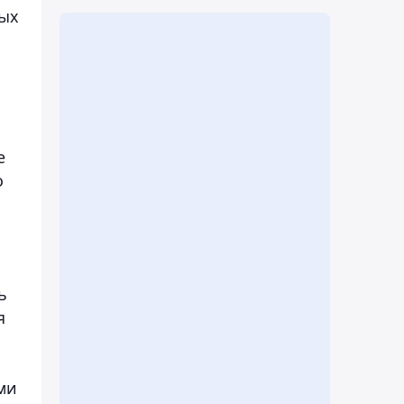
ных
е
о
ь
я
ми