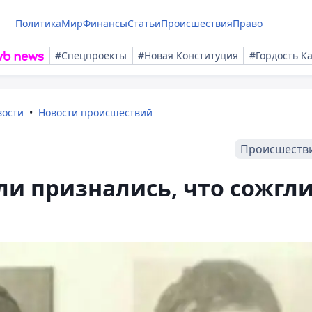
Политика
Мир
Финансы
Статьи
Происшествия
Право
#Спецпроекты
#Новая Конституция
#Гордость К
вости
Новости происшествий
Происшеств
ли признались, что сожгл