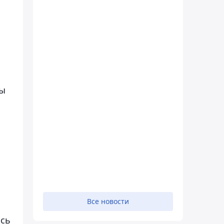
ны
Все новости
ась