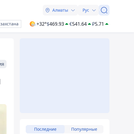
Алматы
Рус
+32°
$
469.93
€
541.64
₽
5.71
азахстана
ия
и
Последние
Популярные