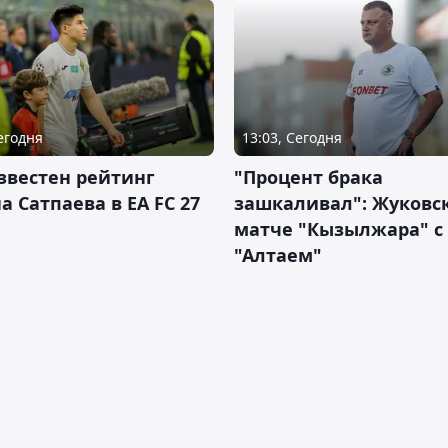
Сегодня
13:03, Сегодня
звестен рейтинг
"Процент брака
а Сатпаева в EA FC 27
зашкаливал": Жуковс
матче "Кызылжара" с
"Алтаем"