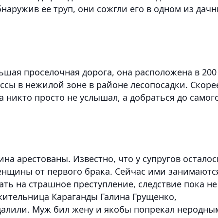
бнаружив ее труп, они сожгли его в одном из дач
льшая проселочная дорога, она расположена в 200
ссы в нежилой зоне в районе лесопосадки. Скоре
а никто просто не услышал, а добраться до самог
на арестованы. Известно, что у супругов осталос
женщины от первого брака. Сейчас ими занимаютс
ать на страшное преступление, следствие пока не
 жительница Караганды Галина Грущенко,
ндалили. Муж бил жену и якобы попрекал неродны