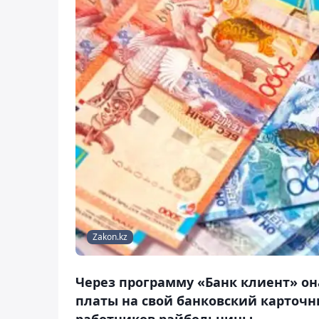
Zakon.kz
Через программу «Банк клиент» о
платы на свой банковский карточн
работников райбольницы.