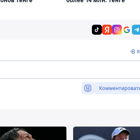
онов тенге
более 14 млн. тенге
В
Комментироват