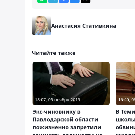
Анастасия Стативкина
Читайте также
18:07, 05 ноября 2019
16:40, 
Экс-чиновнику в
В Теми
Павлодарской области
школы
пожизненно запретили
обвин