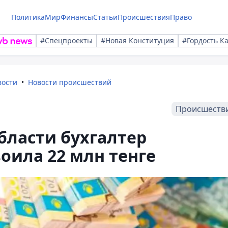
Политика
Мир
Финансы
Статьи
Происшествия
Право
#Спецпроекты
#Новая Конституция
#Гордость К
вости
Новости происшествий
Происшеств
бласти бухгалтер
оила 22 млн тенге