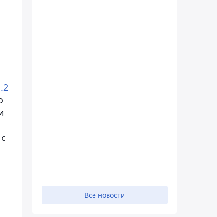
ч.2
о
и
 с
Все новости