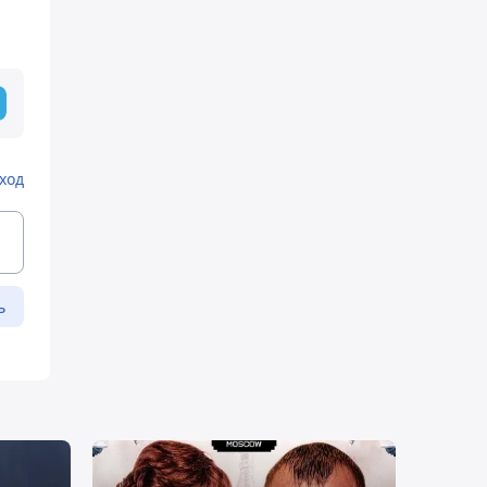
ход
ь