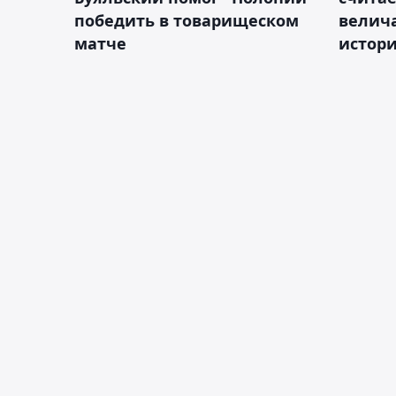
победить в товарищеском
велич
матче
истор