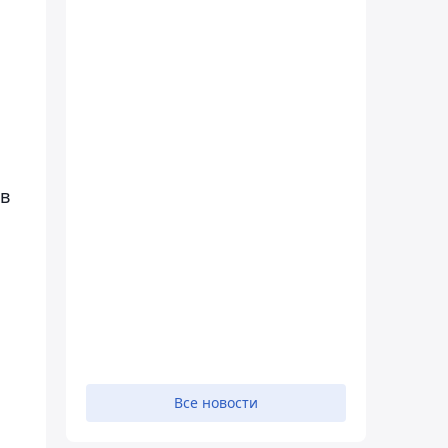
 в
и
Все новости