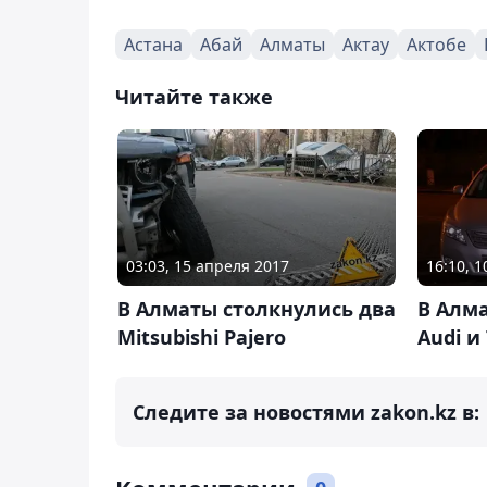
Астана
Абай
Алматы
Актау
Актобе
Читайте также
03:03, 15 апреля 2017
16:10, 
В Алматы столкнулись два
В Алм
Mitsubishi Pajero
Audi и
Следите за новостями zakon.kz в: