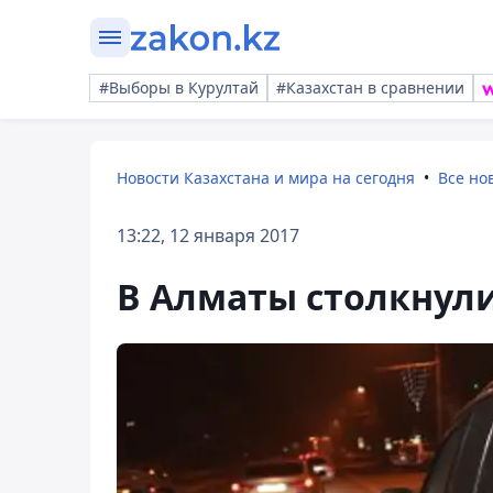
#Выборы в Курултай
#Казахстан в сравнении
Новости Казахстана и мира на сегодня
Все но
13:22, 12 января 2017
В Алматы столкнулис