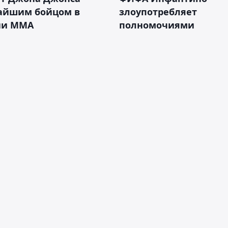
айшим бойцом в
злоупотребляет
ии ММА
полномочиями