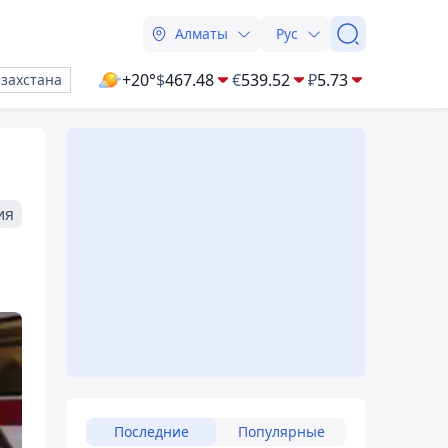
Алматы
Рус
+20°
$
467.48
€
539.52
₽
5.73
азахстана
ия
Последние
Популярные