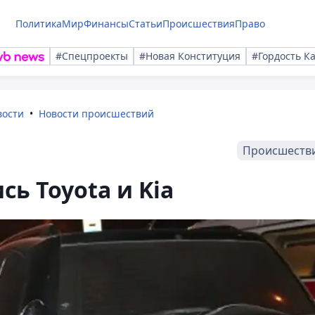
Политика
Мир
Финансы
Статьи
Происшествия
Право
#Спецпроекты
#Новая Конституция
#Гордость К
вости
Новости происшествий
Происшеств
ь Toyota и Kia